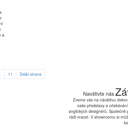
a.
e
ní
i
o a
…
11
Další
strana
Zá
Navštivte nás
Zveme vás na návštěvu dekora
vaše představy a očekávání.
anglických designérů. Společně 
rádi vracet. V showroomu si může
ko