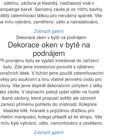
odstínu, záclona je klasický, nadčasový voál v
ampainge barvě. Samotný závěs je ze 100% bavlny,
dšitý zatemňovací látkou pro nerušený spánek. Vše
na míru vybráno, zaměřeno, ušito a nainstalováno.
Zobrazit galerii
Dekorace oken v bytě na
podnájem
Při pronájmu bytu se vyplatí investovat do zařízení
bytu. Zde jsme investorovi pomohli s výběrem
koračních látek. V ložnici jsme použili zatemňovacími
věsy pro soukromí a tmu včetně jemného oválu pro
clony. Vše jsme doplnili dekoračním úchytem z látky
jako závěs. V obývacím pokoji vyšel výběr na hustě
tkané záclony, které propustí světlo ale zároveň
zamezí přímému pohledu do místnosti. Kolejnice
klasické bílé, hranaté s pojízdnou drážkou pro
rfektní manipulaci, kolega přisadil až ke stropu. Vše
 míru bylo vybráno, ušito, namontováno a zavěšeno.
Zobrazit galerii