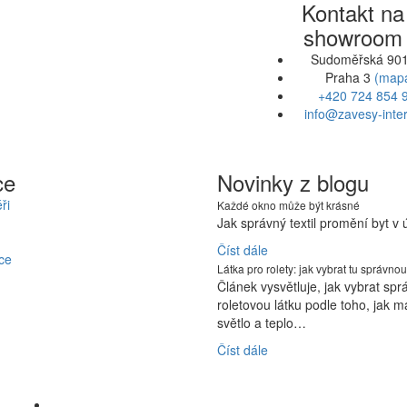
Kontakt na
showroom
Sudoměřská 901
Praha 3
(map
+420 724 854 
info@zavesy-inter
ce
Novinky z blogu
ři
Každé okno může být krásné
Jak správný textil promění byt v
Číst dále
ce
Látka pro rolety: jak vybrat tu správnou
Článek vysvětluje, jak vybrat sp
roletovou látku podle toho, jak m
světlo a teplo…
Číst dále