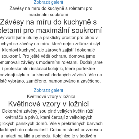
Zobrazit galerii
Závěsy na míru do kuchyně s
oletami pro maximální soukromí
Vytvořili jsme útulný a praktický prostor pro okno v
uchyni se závěsy na míru, které nejen zdůrazní styl
klientovi kuchyně, ale zároveň zajistí i dokonalé
soukromí. Pro ještě větší ochranu domova jsme
ombinovali závěsy s moderními roletami. Dodali jsme
i profesionální instalaci kolejnic, které perfektně
povídají stylu a funkčnosti dodaných závěsů. Vše na
ístě vybráno, zaměřeno, namontováno a zavěšeno.
Zobrazit galerii
Květinové vzory v ložnici
Dekorační závěsy jsou plné velkých květin růží,
květináčů a pávů, které čerpají z velkolepých
glických panských domů. Vše v překrásných barvách
laděných do dokonalosti. Celou místnost povznesou
a naladí na klid a pohodu. Kolejnice je v šedivém