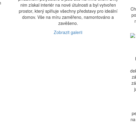
m
nim získal interiér na nové útulnosti a byl vytvořen
Ch
prostor, který splňuje všechny představy pro ideální
po
domov. Vše na míru zaměřeno, namontováno a
zavěšeno.
Zobrazit galerii
de
zá
zá
pe
na