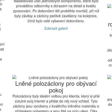
Následovalo ušití jednotlivých komponentů, které bylo
ch
prováděno odborníky s důrazem na detail a kvalitu
i
zpracování. Po dokončení šití proběhla montáž, při níž
byly závěsy a záclony pečlivě zavěšeny na kolejnice,
čímž bylo celé vybavení dokončeno.
r
a
Zobrazit galerii
í
k
zní
sti
zk
je
od
m
Lněné polozáclony pro obývací
pokoj
u
Polozáclony byly ideální volbou pro klienta, který si přál
an
zútulnit svůj interiér a přidat do něj nový vzhled. Tyto
mi
do
záclony jsou vyrobeny z kvalitního lněného materiálu s
e
přídavkem polyesteru a jsou šité na míru oken. Díky