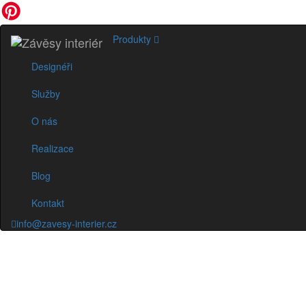
Produkty
Designéři
Služby
O nás
Realizace
Blog
Kontakt
info@zavesy-interier.cz