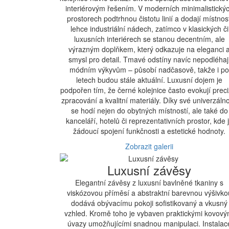
interiérovým řešením. V moderních minimalistický
prostorech podtrhnou čistotu linií a dodají místnost
lehce industriální nádech, zatímco v klasických či
luxusních interiérech se stanou decentním, ale
výrazným doplňkem, který odkazuje na eleganci 
smysl pro detail. Tmavé odstíny navíc nepodléhaj
módním výkyvům – působí nadčasově, takže i po
letech budou stále aktuální. Luxusní dojem je
podpořen tím, že černé kolejnice často evokují preci
zpracování a kvalitní materiály. Díky své univerzálno
se hodí nejen do obytných místností, ale také do
kanceláří, hotelů či reprezentativních prostor, kde 
žádoucí spojení funkčnosti a estetické hodnoty.
Zobrazit galerii
Luxusní závěsy
Elegantní závěsy z luxusní bavlněné tkaniny s
viskózovou příměsí a abstraktní barevnou výšivko
dodává obývacímu pokoji sofistikovaný a vkusný
vzhled. Kromě toho je vybaven praktickými kovový
úvazy umožňujícími snadnou manipulaci. Instalac