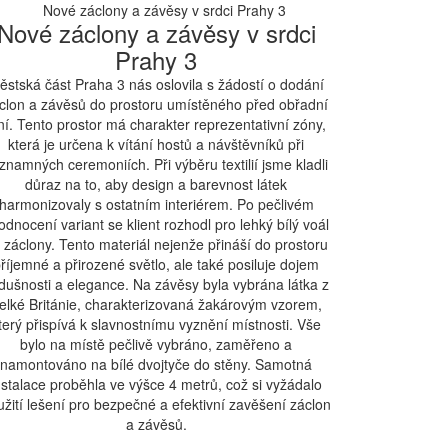
Nové záclony a závěsy v srdci
Prahy 3
ěstská část Praha 3 nás oslovila s žádostí o dodání
clon a závěsů do prostoru umístěného před obřadní
ní. Tento prostor má charakter reprezentativní zóny,
která je určena k vítání hostů a návštěvníků při
znamných ceremoniích. Při výběru textilií jsme kladli
důraz na to, aby design a barevnost látek
harmonizovaly s ostatním interiérem. Po pečlivém
odnocení variant se klient rozhodl pro lehký bílý voál
 záclony. Tento materiál nejenže přináší do prostoru
říjemné a přirozené světlo, ale také posiluje dojem
dušnosti a elegance. Na závěsy byla vybrána látka z
elké Británie, charakterizovaná žakárovým vzorem,
terý přispívá k slavnostnímu vyznění místnosti. Vše
bylo na místě pečlivě vybráno, zaměřeno a
namontováno na bílé dvojtyče do stěny. Samotná
nstalace proběhla ve výšce 4 metrů, což si vyžádalo
užití lešení pro bezpečné a efektivní zavěšení záclon
a závěsů.