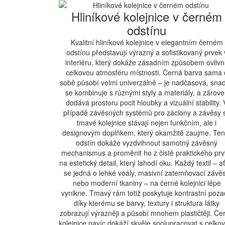
Hliníkové kolejnice v černém
odstínu
Kvalitní hliníkové kolejnice v elegantním černém
odstínu představují výrazný a sofistikovaný prvek 
interiéru, který dokáže zásadním způsobem ovlivni
celkovou atmosféru místnosti. Černá barva sama 
sobě působí velmi univerzálně – je nadčasová, sna
se kombinuje s různými styly a materiály, a zárov
dodává prostoru pocit hloubky a vizuální stability. 
případě závěsných systémů pro záclony a závěsy 
tmavé kolejnice stávají nejen funkčním, ale i
designovým doplňkem, který okamžitě zaujme. Ten
odstín dokáže vyzdvihnout samotný závěsný
mechanismus a proměnit ho z čistě praktického pr
na estetický detail, který lahodí oku. Každý textil – a
se jedná o lehké voály, masivní zatemňovací závě
nebo moderní tkaniny – na černé kolejnici lépe
vynikne. Tmavý rám totiž poskytuje kontrastní poza
díky kterému se barvy, textury i struktura látky
zobrazují výrazněji a působí mnohem plastičtěji. Če
kolejnice navíc dokáží skvěle spolupracovat s celko