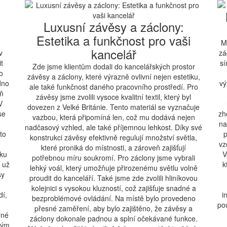
Luxusní závěsy a záclony:
Estetika a funkčnost pro vaši
M
kancelář
v
zá
t
sí
Zde jsme klientům dodali do kancelářských prostor
o
závěsy a záclony, které výrazně ovlivní nejen estetiku,
dno
vý
ale také funkčnost daného pracovního prostředí. Pro
eň
závěsy jsme zvolili vysoce kvalitní textil, který byl
V
dovezen z Velké Británie. Tento materiál se vyznačuje
se
zh
vazbou, která připomíná len, což mu dodává nejen
na
nadčasový vzhled, ale také příjemnou lehkost. Díky své
to
p
konstrukci závěsy efektivně regulují množství světla,
vz
které proniká do místnosti, a zároveň zajišťují
vku
V
potřebnou míru soukromí. Pro záclony jsme vybrali
ť už
k
lehký voál, který umožňuje přirozenému světlu volně
sy
proudit do kanceláří. Také jsme zde zvolili hliníkovou
kolejnici s vysokou kluzností, což zajišťuje snadné a
dí,
i
bezproblémové ovládání. Na místě bylo provedeno
po
přesné zaměření, aby bylo zajištěno, že závěsy a
rné
záclony dokonale padnou a splní očekávané funkce.
vým