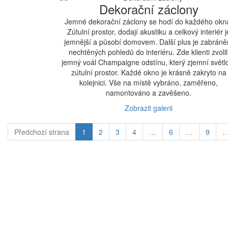
Dekorační záclony
Jemné dekorační záclony se hodí do každého okn
Zútulní prostor, dodají akustiku a celkový interiér j
jemnější a působí domovem. Další plus je zabráně
nechtěných pohledů do interiéru. Zde klienti zvolil
jemný voál Champaigne odstínu, který zjemní světl
zútulní prostor. Každé okno je krásně zakryto na
kolejnici. Vše na místě vybráno, zaměřeno,
namontováno a zavěšeno.
Zobrazit galerii
Předchozí
strana
1
2
3
4
…
6
…
9