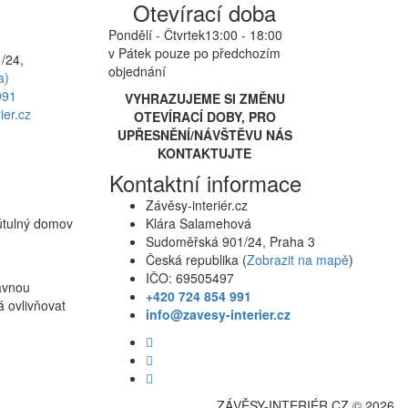
Otevírací doba
Pondělí - Čtvrtek
13:00 - 18:00
v Pátek pouze po předchozím
/24,
objednání
a)
991
VYHRAZUJEME SI ZMĚNU
ier.cz
OTEVÍRACÍ DOBY, PRO
UPŘESNĚNÍ/NÁVŠTĚVU NÁS
KONTAKTUJTE
Kontaktní informace
Závěsy-interiér.cz
 útulný domov
Klára Salamehová
Sudoměřská 901/24, Praha 3
Česká republika (
Zobrazit na mapě
)
IČO: 69505497
rávnou
+420 724 854 991
á ovlivňovat
info@zavesy-interier.cz
ZÁVĚSY-INTERIÉR.CZ © 2026