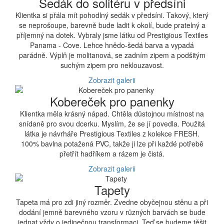
Sedák do solitéru v předsíni
Klientka si přála mít pohodlný sedák v předsíni. Takový, který
se neprošoupe, barevně bude ladit k okolí, bude pratelný a
příjemný na dotek. Vybraly jsme látku od Prestigious Textiles
Panama - Cove. Lehce hnědo-šedá barva a vypadá
parádně. Výplň je molitanová, se zadním zipem a podšitým
suchým zipem pro neklouzavost.
Zobrazit galerii
Kobereček pro panenky
Klientka měla krásný nápad. Chtěla důstojnou místnost na
snídaně pro svou dcerku. Myslím, že se jí povedla. Použitá
látka je návrháře Prestigious Textiles z kolekce FRESH.
100% bavlna potažená PVC, takže ji lze při každé potřebě
přetřít hadříkem a rázem je čistá.
Zobrazit galerii
Tapety
Tapeta má pro zdi jiný rozměr. Zvedne obyčejnou stěnu a při
dodání jemně barevného vzoru v různých barvách se bude
jednat vždy o jedinečnou transformaci. Teď se budeme těšit