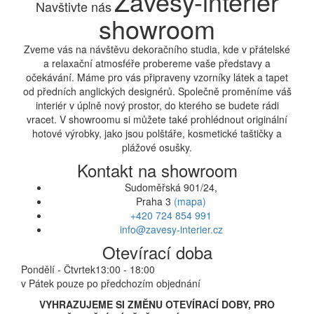
Závěsy-interiér
Navštivte nás
showroom
Zveme vás na návštěvu dekoračního studia, kde v přátelské
a relaxační atmosféře probereme vaše představy a
očekávání. Máme pro vás připraveny vzorníky látek a tapet
od předních anglických designérů. Společně proměníme váš
interiér v úplně nový prostor, do kterého se budete rádi
vracet. V showroomu si můžete také prohlédnout originální
hotové výrobky, jako jsou polštáře, kosmetické taštičky a
plážové osušky.
Kontakt na showroom
Sudoměřská 901/24,
Praha 3
(mapa)
+420 724 854 991
info@zavesy-interier.cz
Otevírací doba
Pondělí - Čtvrtek
13:00 - 18:00
v Pátek pouze po předchozím objednání
VYHRAZUJEME SI ZMĚNU OTEVÍRACÍ DOBY, PRO