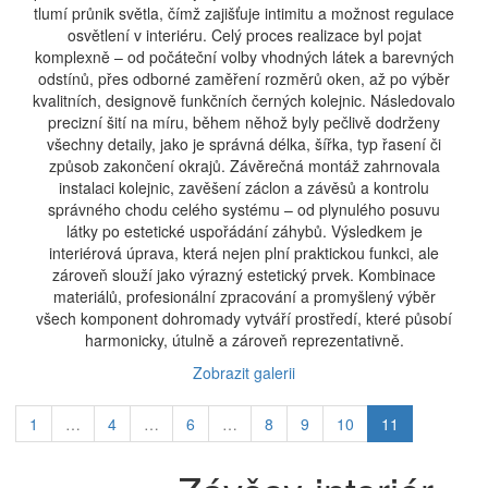
tlumí průnik světla, čímž zajišťuje intimitu a možnost regulace
osvětlení v interiéru. Celý proces realizace byl pojat
komplexně – od počáteční volby vhodných látek a barevných
odstínů, přes odborné zaměření rozměrů oken, až po výběr
kvalitních, designově funkčních černých kolejnic. Následovalo
precizní šití na míru, během něhož byly pečlivě dodrženy
všechny detaily, jako je správná délka, šířka, typ řasení či
způsob zakončení okrajů. Závěrečná montáž zahrnovala
instalaci kolejnic, zavěšení záclon a závěsů a kontrolu
správného chodu celého systému – od plynulého posuvu
látky po estetické uspořádání záhybů. Výsledkem je
interiérová úprava, která nejen plní praktickou funkci, ale
zároveň slouží jako výrazný estetický prvek. Kombinace
materiálů, profesionální zpracování a promyšlený výběr
všech komponent dohromady vytváří prostředí, které působí
harmonicky, útulně a zároveň reprezentativně.
Zobrazit galerii
1
…
4
…
6
…
8
9
10
11