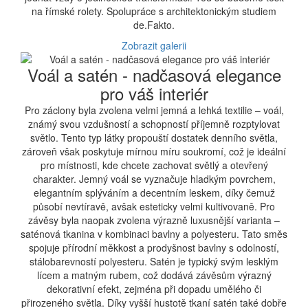
na římské rolety. Spolupráce s architektonickým studiem
de.Fakto.
Zobrazit galerii
Voál a satén - nadčasová elegance
pro váš interiér
Pro záclony byla zvolena velmi jemná a lehká textilie – voál,
známý svou vzdušností a schopností příjemně rozptylovat
světlo. Tento typ látky propouští dostatek denního světla,
zároveň však poskytuje mírnou míru soukromí, což je ideální
pro místnosti, kde chcete zachovat světlý a otevřený
charakter. Jemný voál se vyznačuje hladkým povrchem,
elegantním splýváním a decentním leskem, díky čemuž
působí nevtíravě, avšak esteticky velmi kultivovaně. Pro
závěsy byla naopak zvolena výrazně luxusnější varianta –
saténová tkanina v kombinaci bavlny a polyesteru. Tato směs
spojuje přírodní měkkost a prodyšnost bavlny s odolností,
stálobarevností polyesteru. Satén je typický svým lesklým
lícem a matným rubem, což dodává závěsům výrazný
dekorativní efekt, zejména při dopadu umělého či
přirozeného světla. Díky vyšší hustotě tkaní satén také dobře