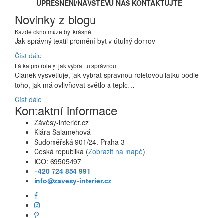
UPŘESNĚNÍ/NÁVŠTĚVU NÁS KONTAKTUJTE
Novinky z blogu
Každé okno může být krásné
Jak správný textil promění byt v útulný domov
Číst dále
Látka pro rolety: jak vybrat tu správnou
Článek vysvětluje, jak vybrat správnou roletovou látku podle
toho, jak má ovlivňovat světlo a teplo…
Číst dále
Kontaktní informace
Závěsy-interiér.cz
Klára Salamehová
Sudoměřská 901/24, Praha 3
Česká republika (
Zobrazit na mapě
)
IČO: 69505497
+420 724 854 991
info@zavesy-interier.cz