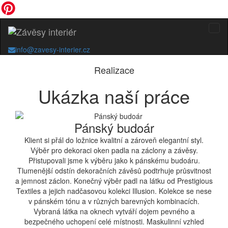
info@zavesy-interier.cz
Realizace
Ukázka naší práce
Pánský budoár
Klient si přál do ložnice kvalitní a zároveň elegantní styl.
Výběr pro dekoraci oken padla na záclony a závěsy.
Přistupovali jsme k výběru jako k pánskému budoáru.
Tlumenější odstín dekoračních závěsů podtrhuje průsvitnost
a jemnost záclon. Konečný výběr padl na látku od Prestigious
Textiles a jejich nadčasovou kolekci Illusion. Kolekce se nese
v pánském tónu a v různých barevných kombinacích.
Vybraná látka na oknech vytváří dojem pevného a
bezpečného uchopení celé místnosti. Maskulinní vzhled