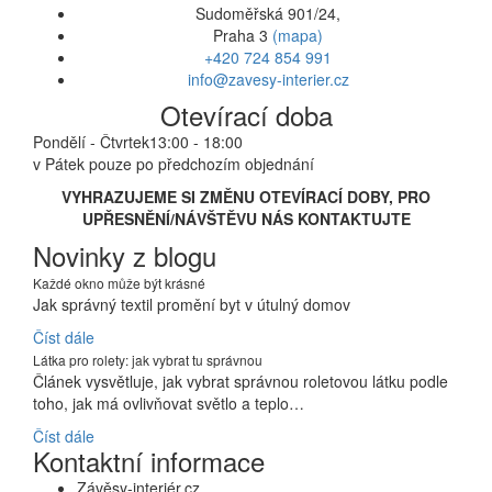
Sudoměřská 901/24,
Praha 3
(mapa)
+420 724 854 991
info@zavesy-interier.cz
Otevírací doba
Pondělí - Čtvrtek
13:00 - 18:00
v Pátek pouze po předchozím objednání
VYHRAZUJEME SI ZMĚNU OTEVÍRACÍ DOBY, PRO
UPŘESNĚNÍ/NÁVŠTĚVU NÁS KONTAKTUJTE
Novinky z blogu
Každé okno může být krásné
Jak správný textil promění byt v útulný domov
Číst dále
Látka pro rolety: jak vybrat tu správnou
Článek vysvětluje, jak vybrat správnou roletovou látku podle
toho, jak má ovlivňovat světlo a teplo…
Číst dále
Kontaktní informace
Závěsy-interiér.cz