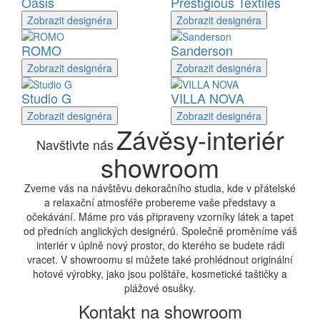
Oasis
Prestigious Textiles
Zobrazit
designéra
Zobrazit
designéra
ROMO
Sanderson
Zobrazit
designéra
Zobrazit
designéra
Studio G
VILLA NOVA
Zobrazit
designéra
Zobrazit
designéra
Závěsy-interiér
Navštivte nás
showroom
Zveme vás na návštěvu dekoračního studia, kde v přátelské
a relaxační atmosféře probereme vaše představy a
očekávání. Máme pro vás připraveny vzorníky látek a tapet
od předních anglických designérů. Společně proměníme váš
interiér v úplně nový prostor, do kterého se budete rádi
vracet. V showroomu si můžete také prohlédnout originální
hotové výrobky, jako jsou polštáře, kosmetické taštičky a
plážové osušky.
Kontakt na showroom