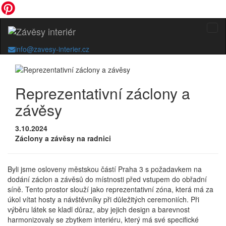
info@zavesy-interier.cz
Reprezentativní záclony a
závěsy
3.10.2024
Záclony a závěsy na radnici
Byli jsme osloveny městskou částí Praha 3 s požadavkem na
dodání záclon a závěsů do místnosti před vstupem do obřadní
síně. Tento prostor slouží jako reprezentativní zóna, která má za
úkol vítat hosty a návštěvníky při důležitých ceremoniích. Při
výběru látek se kladl důraz, aby jejich design a barevnost
harmonizovaly se zbytkem interiéru, který má své specifické