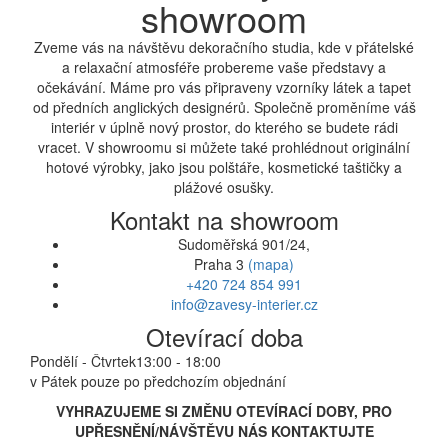
showroom
Zveme vás na návštěvu dekoračního studia, kde v přátelské
a relaxační atmosféře probereme vaše představy a
očekávání. Máme pro vás připraveny vzorníky látek a tapet
od předních anglických designérů. Společně proměníme váš
interiér v úplně nový prostor, do kterého se budete rádi
vracet. V showroomu si můžete také prohlédnout originální
hotové výrobky, jako jsou polštáře, kosmetické taštičky a
plážové osušky.
Kontakt na showroom
Sudoměřská 901/24,
Praha 3
(mapa)
+420 724 854 991
info@zavesy-interier.cz
Otevírací doba
Pondělí - Čtvrtek
13:00 - 18:00
v Pátek pouze po předchozím objednání
VYHRAZUJEME SI ZMĚNU OTEVÍRACÍ DOBY, PRO
UPŘESNĚNÍ/NÁVŠTĚVU NÁS KONTAKTUJTE