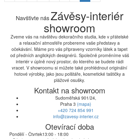
Závěsy-interiér
Navštivte nás
showroom
Zveme vás na návštěvu dekoračního studia, kde v přátelské
a relaxační atmosféře probereme vaše představy a
očekávání. Máme pro vás připraveny vzorníky látek a tapet
od předních anglických designérů. Společně proměníme váš
interiér v úplně nový prostor, do kterého se budete rádi
vracet. V showroomu si můžete také prohlédnout originální
hotové výrobky, jako jsou polštáře, kosmetické taštičky a
plážové osušky.
Kontakt na showroom
Sudoměřská 901/24,
Praha 3
(mapa)
+420 724 854 991
info@zavesy-interier.cz
Otevírací doba
Pondělí - Čtvrtek
13:00 - 18:00