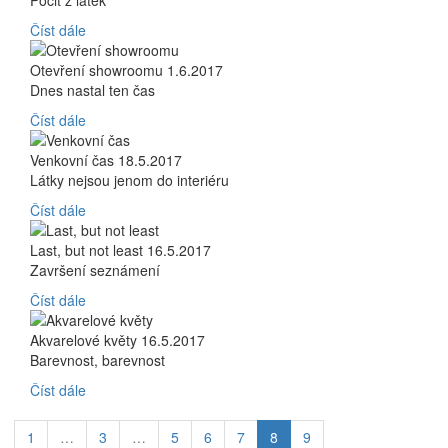
Pocit z látek
Číst dále
Otevření showroomu
1.6.2017
Dnes nastal ten čas
Číst dále
Venkovní čas
18.5.2017
Látky nejsou jenom do interiéru
Číst dále
Last, but not least
16.5.2017
Završení seznámení
Číst dále
Akvarelové květy
16.5.2017
Barevnost, barevnost
Číst dále
1
…
3
…
5
6
7
8
9