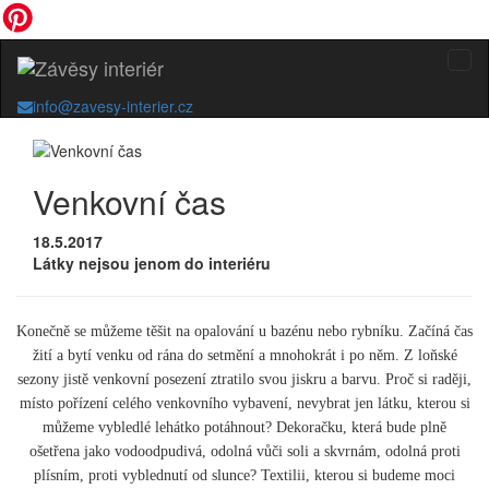
info@zavesy-interier.cz
Venkovní čas
18.5.2017
Látky nejsou jenom do interiéru
Konečně se můžeme těšit na opalování u bazénu nebo rybníku. Začíná čas
žití a bytí venku od rána do setmění a mnohokrát i po něm. Z loňské
sezony jistě venkovní posezení ztratilo svou jiskru a barvu. Proč si raději,
místo pořízení celého venkovního vybavení, nevybrat jen látku, kterou si
můžeme vybledlé lehátko potáhnout? Dekoračku, která bude plně
ošetřena jako vodoodpudivá, odolná vůči soli a skvrnám, odolná proti
plísním, proti vyblednutí od slunce? Textilii, kterou si budeme moci