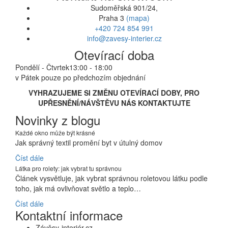
Sudoměřská 901/24,
Praha 3
(mapa)
+420 724 854 991
info@zavesy-interier.cz
Otevírací doba
Pondělí - Čtvrtek
13:00 - 18:00
v Pátek pouze po předchozím objednání
VYHRAZUJEME SI ZMĚNU OTEVÍRACÍ DOBY, PRO
UPŘESNĚNÍ/NÁVŠTĚVU NÁS KONTAKTUJTE
Novinky z blogu
Každé okno může být krásné
Jak správný textil promění byt v útulný domov
Číst dále
Látka pro rolety: jak vybrat tu správnou
Článek vysvětluje, jak vybrat správnou roletovou látku podle
toho, jak má ovlivňovat světlo a teplo…
Číst dále
Kontaktní informace
Závěsy-interiér.cz