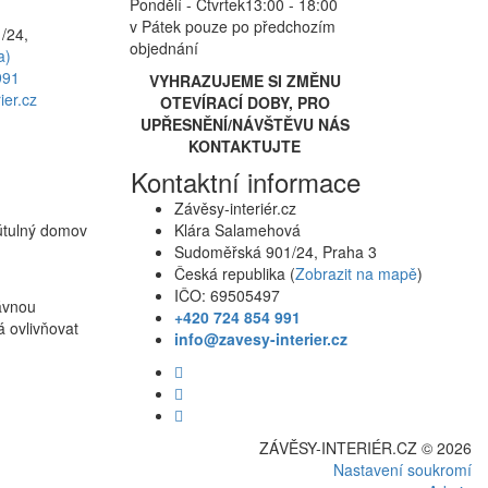
Pondělí - Čtvrtek
13:00 - 18:00
v Pátek pouze po předchozím
/24,
objednání
a)
991
VYHRAZUJEME SI ZMĚNU
ier.cz
OTEVÍRACÍ DOBY, PRO
UPŘESNĚNÍ/NÁVŠTĚVU NÁS
KONTAKTUJTE
Kontaktní informace
Závěsy-interiér.cz
 útulný domov
Klára Salamehová
Sudoměřská 901/24, Praha 3
Česká republika (
Zobrazit na mapě
)
IČO: 69505497
rávnou
+420 724 854 991
á ovlivňovat
info@zavesy-interier.cz
ZÁVĚSY-INTERIÉR.CZ © 2026
Nastavení soukromí