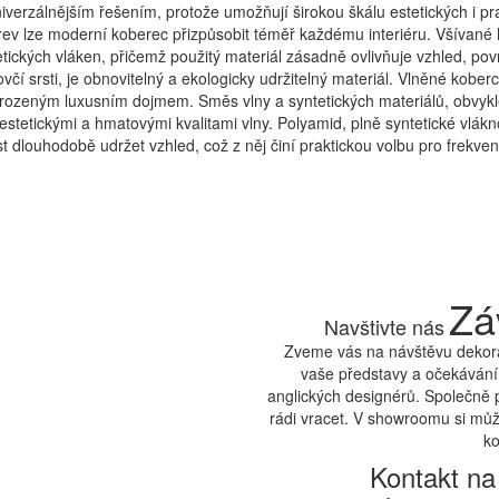
niverzálnějším řešením, protože umožňují širokou škálu estetických i pr
barev lze moderní koberec přizpůsobit téměř každému interiéru. Všívané
tických vláken, přičemž použitý materiál zásadně ovlivňuje vzhled, pov
 ovčí srsti, je obnovitelný a ekologicky udržitelný materiál. Vlněné kobe
irozeným luxusním dojmem. Směs vlny a syntetických materiálů, obvyk
 estetickými a hmatovými kvalitami vlny. Polyamid, plně syntetické vlák
 dlouhodobě udržet vzhled, což z něj činí praktickou volbu pro frekve
Zá
Navštivte nás
Zveme vás na návštěvu dekora
vaše představy a očekávání.
anglických designérů. Společně 
rádi vracet. V showroomu si může
ko
Kontakt na