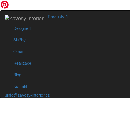
Produkty
Designéři
Služby
O nás
Realizace
Blog
Kontakt
info@zavesy-interier.cz