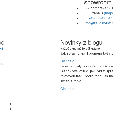
showroom
Sudoměřská 901
Praha 3
(map
+420 724 854 
info@zavesy-inter
ce
Novinky z blogu
ři
Každé okno může být krásné
Jak správný textil promění byt v
Číst dále
ce
Látka pro rolety: jak vybrat tu správnou
Článek vysvětluje, jak vybrat sp
roletovou látku podle toho, jak m
světlo a teplo…
Číst dále