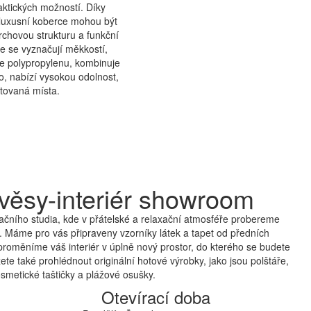
aktických možností. Díky
 luxusní koberce mohou být
rchovou strukturu a funkční
rce se vyznačují měkkostí,
le polypropylenu, kombinuje
no, nabízí vysokou odolnost,
ntovaná místa.
věsy-interiér showroom
čního studia, kde v přátelské a relaxační atmosféře probereme
 Máme pro vás připraveny vzorníky látek a tapet od předních
proměníme váš interiér v úplně nový prostor, do kterého se budete
te také prohlédnout originální hotové výrobky, jako jsou polštáře,
smetické taštičky a plážové osušky.
Otevírací doba