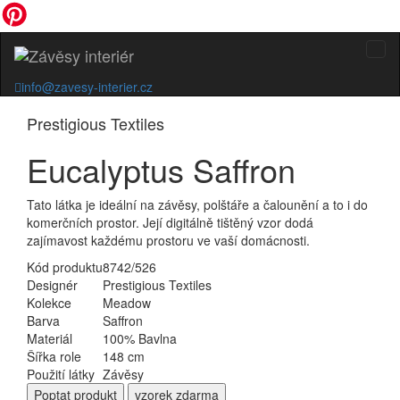
info@zavesy-interier.cz
Prestigious Textiles
Eucalyptus Saffron
Tato látka je ideální na závěsy, polštáře a čalounění a to i do
komerčních prostor. Její digitálně tištěný vzor dodá
zajímavost každému prostoru ve vaší domácnosti.
Kód produktu
8742/526
Designér
Prestigious Textiles
Kolekce
Meadow
Barva
Saffron
Materiál
100% Bavlna
Šířka role
148 cm
Použití látky
Závěsy
Poptat
produkt
vzorek zdarma