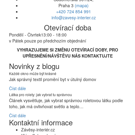
Praha 3
(mapa)
+420 724 854 991
info@zavesy-interier.cz
Otevírací doba
Pondělí - Čtvrtek
13:00 - 18:00
v Pátek pouze po předchozím objednání
VYHRAZUJEME SI ZMĚNU OTEVÍRACÍ DOBY, PRO
UPŘESNĚNÍ/NÁVŠTĚVU NÁS KONTAKTUJTE
Novinky z blogu
Každé okno může být krásné
Jak správný textil promění byt v útulný domov
Číst dále
Látka pro rolety: jak vybrat tu správnou
Článek vysvětluje, jak vybrat správnou roletovou látku podle
toho, jak má ovlivňovat světlo a teplo…
Číst dále
Kontaktní informace
Závěsy-interiér.cz