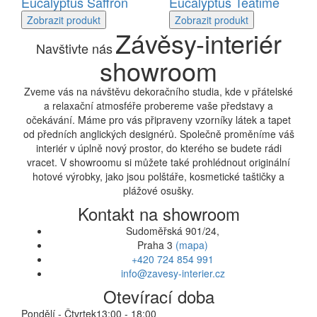
Eucalyptus Saffron
Eucalyptus Teatime
Zobrazit
produkt
Zobrazit
produkt
Závěsy-interiér
Navštivte nás
showroom
Zveme vás na návštěvu dekoračního studia, kde v přátelské
a relaxační atmosféře probereme vaše představy a
očekávání. Máme pro vás připraveny vzorníky látek a tapet
od předních anglických designérů. Společně proměníme váš
interiér v úplně nový prostor, do kterého se budete rádi
vracet. V showroomu si můžete také prohlédnout originální
hotové výrobky, jako jsou polštáře, kosmetické taštičky a
plážové osušky.
Kontakt na showroom
Sudoměřská 901/24,
Praha 3
(mapa)
+420 724 854 991
info@zavesy-interier.cz
Otevírací doba
Pondělí - Čtvrtek
13:00 - 18:00