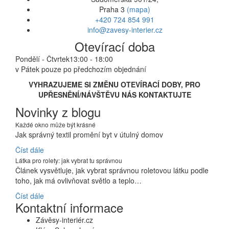
Praha 3
(mapa)
+420 724 854 991
info@zavesy-interier.cz
Otevírací doba
Pondělí - Čtvrtek
13:00 - 18:00
v Pátek pouze po předchozím objednání
VYHRAZUJEME SI ZMĚNU OTEVÍRACÍ DOBY, PRO
UPŘESNĚNÍ/NÁVŠTĚVU NÁS KONTAKTUJTE
Novinky z blogu
Každé okno může být krásné
Jak správný textil promění byt v útulný domov
Číst dále
Látka pro rolety: jak vybrat tu správnou
Článek vysvětluje, jak vybrat správnou roletovou látku podle
toho, jak má ovlivňovat světlo a teplo…
Číst dále
Kontaktní informace
Závěsy-interiér.cz