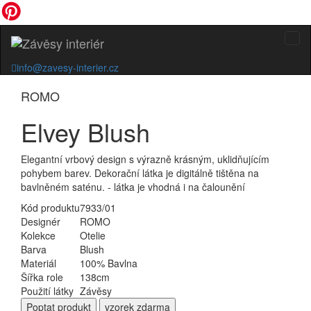
info@zavesy-interier.cz
ROMO
Elvey Blush
Elegantní vrbový design s výrazně krásným, uklidňujícím
pohybem barev. Dekorační látka je digitálně tištěna na
bavlněném saténu. - látka je vhodná i na čalounění
Kód produktu
7933/01
Designér
ROMO
Kolekce
Otelie
Barva
Blush
Materiál
100% Bavlna
Šířka role
138cm
Použití látky
Závěsy
Poptat
produkt
vzorek zdarma