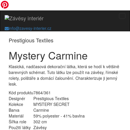
info@zavesy-interier.cz
Prestigious Textiles
Mystery Carmine
Klasická, nadčasová dekorační látka, která se hodí k většině
barevných schémat. Tuto látku lze použít na závěsy, římské
rolety, polštáře a domácí čalounění. Charakterizuje ji jemný
lesk.
Kód produktu
7864/361
Designér
Prestigious Textiles
Kolekce
MYSTERY SECRET
Barva
Carmine
Materiál
59% polyester - 41% bavlna
Šířka role
302 cm
Použití látky
Závěsy