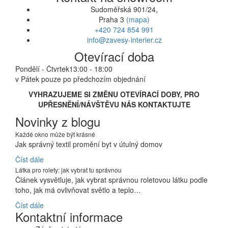
Sudoměřská 901/24,
Praha 3
(mapa)
+420 724 854 991
info@zavesy-interier.cz
Otevírací doba
Pondělí - Čtvrtek
13:00 - 18:00
v Pátek pouze po předchozím objednání
VYHRAZUJEME SI ZMĚNU OTEVÍRACÍ DOBY, PRO
UPŘESNĚNÍ/NÁVŠTĚVU NÁS KONTAKTUJTE
Novinky z blogu
Každé okno může být krásné
Jak správný textil promění byt v útulný domov
Číst dále
Látka pro rolety: jak vybrat tu správnou
Článek vysvětluje, jak vybrat správnou roletovou látku podle
toho, jak má ovlivňovat světlo a teplo…
Číst dále
Kontaktní informace