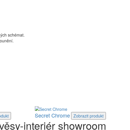
vných schémat.
lounění.
Secret Chrome
odukt
Zobrazit
produkt
věsy-interiér showroom