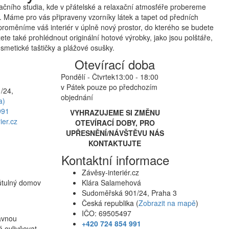
čního studia, kde v přátelské a relaxační atmosféře probereme
 Máme pro vás připraveny vzorníky látek a tapet od předních
proměníme váš interiér v úplně nový prostor, do kterého se budete
te také prohlédnout originální hotové výrobky, jako jsou polštáře,
smetické taštičky a plážové osušky.
Otevírací doba
Pondělí - Čtvrtek
13:00 - 18:00
v Pátek pouze po předchozím
/24,
objednání
a)
991
VYHRAZUJEME SI ZMĚNU
ier.cz
OTEVÍRACÍ DOBY, PRO
UPŘESNĚNÍ/NÁVŠTĚVU NÁS
KONTAKTUJTE
Kontaktní informace
Závěsy-interiér.cz
 útulný domov
Klára Salamehová
Sudoměřská 901/24, Praha 3
Česká republika (
Zobrazit na mapě
)
IČO: 69505497
rávnou
+420 724 854 991
á ovlivňovat