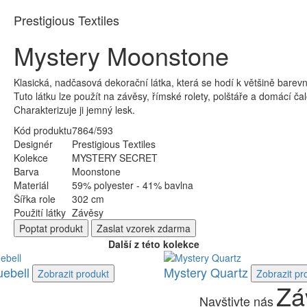
Prestigious Textiles
Mystery Moonstone
Klasická, nadčasová dekorační látka, která se hodí k většině bare
Tuto látku lze použít na závěsy, římské rolety, polštáře a domácí ča
Charakterizuje ji jemný lesk.
Kód produktu
7864/593
Designér
Prestigious Textiles
Kolekce
MYSTERY SECRET
Barva
Moonstone
Materiál
59% polyester - 41% bavlna
Šířka role
302 cm
Použití látky
Závěsy
Poptat
produkt
Zaslat
vzorek zdarma
Další z této kolekce
uebell
Mystery Quartz
Zobrazit
produkt
Zobrazit
pr
Zá
Navštivte nás