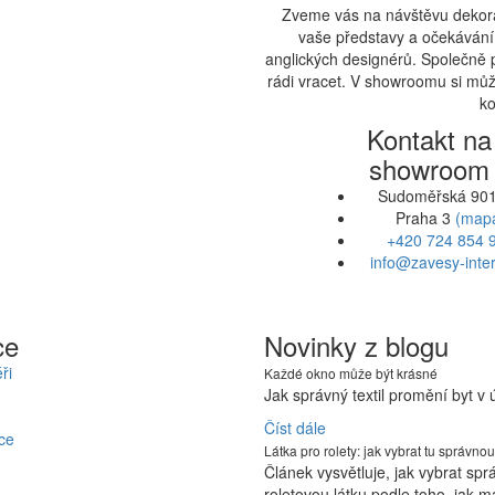
Zveme vás na návštěvu dekora
vaše představy a očekávání.
anglických designérů. Společně 
rádi vracet. V showroomu si může
ko
Kontakt na
showroom
Sudoměřská 901
Praha 3
(map
+420 724 854 
info@zavesy-inter
ce
Novinky z blogu
ři
Každé okno může být krásné
Jak správný textil promění byt v
Číst dále
ce
Látka pro rolety: jak vybrat tu správnou
Článek vysvětluje, jak vybrat sp
roletovou látku podle toho, jak m