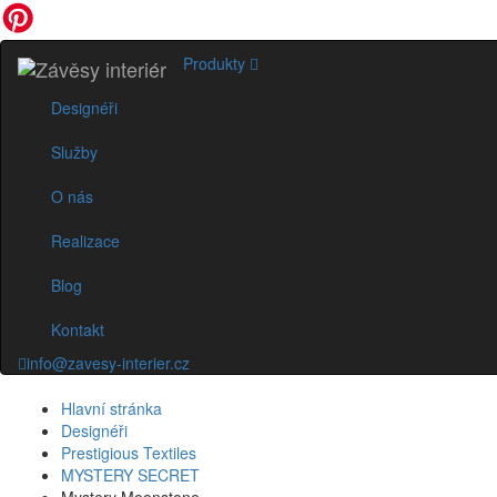
Produkty
Designéři
Služby
O nás
Realizace
Blog
Kontakt
info@zavesy-interier.cz
Hlavní stránka
Designéři
Prestigious Textiles
MYSTERY SECRET