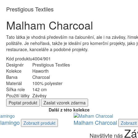
Prestigious Textiles
Malham Charcoal
Tato látka je vhodná především na čalounění, ale i na závěsy, římské
polštáře. Je nehořlavá, takže je ideální pro komerční projekty, jako j
restaurace, kanceláře a podobné projekty.
Kód produktu
4004/901
Designér
Prestigious Textiles
Kolekce
Haworth
Barva
Charcoal
Materiál
100% polyester
Šířka role
142 cm
Použití látky
Závěsy
Poptat
produkt
Zaslat
vzorek zdarma
Další z této kolekce
Flamingo
Malham Charcoal
Zobrazit
produkt
Zobrazit
Zá
Navštivte nás