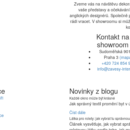
Zveme vás na návštěvu dekora
vaše představy a očekávání.
anglických designérů. Společně 
rádi vracet. V showroomu si může
ko
Kontakt na
showroom
Sudoměřská 901
Praha 3
(map
+420 724 854 
info@zavesy-inter
ce
Novinky z blogu
ři
Každé okno může být krásné
Jak správný textil promění byt v
Číst dále
ce
Látka pro rolety: jak vybrat tu správnou
Článek vysvětluje, jak vybrat sp
roletovou látku podle toho, jak m