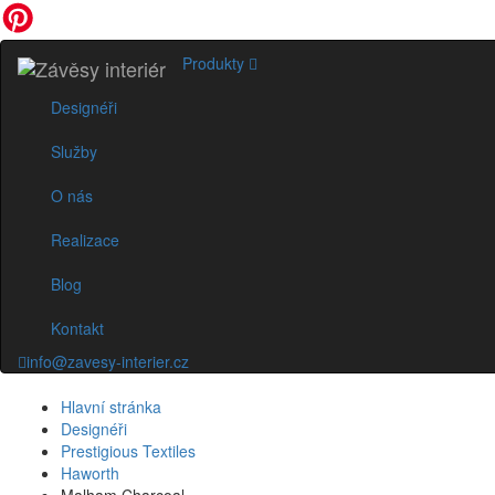
Produkty
Designéři
Služby
O nás
Realizace
Blog
Kontakt
info@zavesy-interier.cz
Hlavní stránka
Designéři
Prestigious Textiles
Haworth