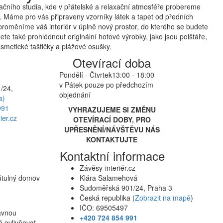
čního studia, kde v přátelské a relaxační atmosféře probereme
 Máme pro vás připraveny vzorníky látek a tapet od předních
proměníme váš interiér v úplně nový prostor, do kterého se budete
te také prohlédnout originální hotové výrobky, jako jsou polštáře,
smetické taštičky a plážové osušky.
Otevírací doba
Pondělí - Čtvrtek
13:00 - 18:00
v Pátek pouze po předchozím
/24,
objednání
a)
991
VYHRAZUJEME SI ZMĚNU
ier.cz
OTEVÍRACÍ DOBY, PRO
UPŘESNĚNÍ/NÁVŠTĚVU NÁS
KONTAKTUJTE
Kontaktní informace
Závěsy-interiér.cz
 útulný domov
Klára Salamehová
Sudoměřská 901/24, Praha 3
Česká republika (
Zobrazit na mapě
)
IČO: 69505497
rávnou
+420 724 854 991
á ovlivňovat