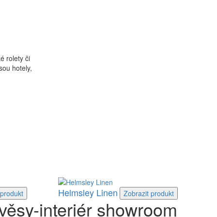
 rolety či
sou hotely,
Helmsley Linen
produkt
Zobrazit
produkt
věsy-interiér showroom