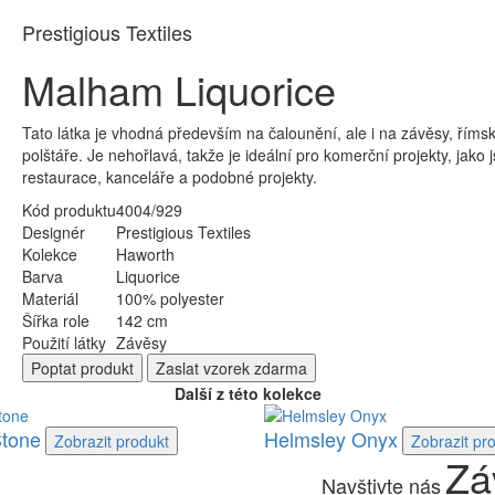
Prestigious Textiles
Malham Liquorice
Tato látka je vhodná především na čalounění, ale i na závěsy, římské
polštáře. Je nehořlavá, takže je ideální pro komerční projekty, jako j
restaurace, kanceláře a podobné projekty.
Kód produktu
4004/929
Designér
Prestigious Textiles
Kolekce
Haworth
Barva
Liquorice
Materiál
100% polyester
Šířka role
142 cm
Použití látky
Závěsy
Poptat
produkt
Zaslat
vzorek zdarma
Další z této kolekce
Stone
Helmsley Onyx
Zobrazit
produkt
Zobrazit
pr
Zá
Navštivte nás