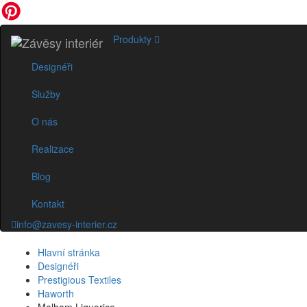
Produkty
Designéři
Služby
O nás
Realizace
Blog
Kontakt
info@zavesy-interier.cz
Hlavní stránka
Designéři
Prestigious Textiles
Haworth