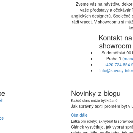
Zveme vás na návštěvu dekora
vaše představy a očekávání.
anglických designérů. Společně 
rádi vracet. V showroomu si může
ko
Kontakt na
showroom
Sudoměřská 901
Praha 3
(map
+420 724 854 
info@zavesy-inter
ce
Novinky z blogu
ři
Každé okno může být krásné
Jak správný textil promění byt v
Číst dále
ce
Látka pro rolety: jak vybrat tu správnou
Článek vysvětluje, jak vybrat sp
roletovou látku podle toho, jak m