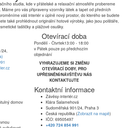
čního studia, kde v přátelské a relaxační atmosféře probereme
 Máme pro vás připraveny vzorníky látek a tapet od předních
proměníme váš interiér v úplně nový prostor, do kterého se budete
te také prohlédnout originální hotové výrobky, jako jsou polštáře,
smetické taštičky a plážové osušky.
Otevírací doba
Pondělí - Čtvrtek
13:00 - 18:00
v Pátek pouze po předchozím
/24,
objednání
a)
991
VYHRAZUJEME SI ZMĚNU
ier.cz
OTEVÍRACÍ DOBY, PRO
UPŘESNĚNÍ/NÁVŠTĚVU NÁS
KONTAKTUJTE
Kontaktní informace
Závěsy-interiér.cz
 útulný domov
Klára Salamehová
Sudoměřská 901/24, Praha 3
Česká republika (
Zobrazit na mapě
)
IČO: 69505497
rávnou
+420 724 854 991
á ovlivňovat