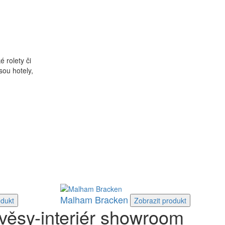
 rolety či
sou hotely,
Malham Bracken
odukt
Zobrazit
produkt
věsy-interiér showroom