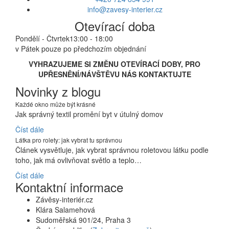
info@zavesy-interier.cz
Otevírací doba
Pondělí - Čtvrtek
13:00 - 18:00
v Pátek pouze po předchozím objednání
VYHRAZUJEME SI ZMĚNU OTEVÍRACÍ DOBY, PRO
UPŘESNĚNÍ/NÁVŠTĚVU NÁS KONTAKTUJTE
Novinky z blogu
Každé okno může být krásné
Jak správný textil promění byt v útulný domov
Číst dále
Látka pro rolety: jak vybrat tu správnou
Článek vysvětluje, jak vybrat správnou roletovou látku podle
toho, jak má ovlivňovat světlo a teplo…
Číst dále
Kontaktní informace
Závěsy-interiér.cz
Klára Salamehová
Sudoměřská 901/24, Praha 3