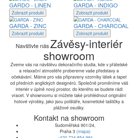
GARDO - LINEN
GARDA - INDIGO
Zobrazit
produkt
Zobrazit
produkt
GARDA - ZINC
GARDA - CHARCOAL
Zobrazit
produkt
Zobrazit
produkt
Závěsy-interiér
Navštivte nás
showroom
Zveme vás na návštěvu dekoračního studia, kde v přátelské
a relaxační atmosféře probereme vaše představy a
očekávání. Máme pro vás připraveny vzorníky látek a tapet
od předních anglických designérů. Společně proměníme váš
interiér v úplně nový prostor, do kterého se budete rádi
vracet. V showroomu si můžete také prohlédnout originální
hotové výrobky, jako jsou polštáře, kosmetické taštičky a
plážové osušky.
Kontakt na showroom
Sudoměřská 901/24,
Praha 3
(mapa)
+420 724 854 991