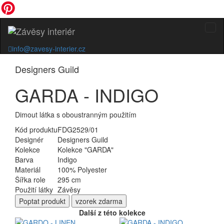
info@zavesy-interier.cz
Designers Guild
GARDA - INDIGO
Dimout látka s oboustranným použitím
Kód produktu
FDG2529/01
Designér
Designers Guild
Kolekce
Kolekce "GARDA"
Barva
Indigo
Materiál
100% Polyester
Šířka role
295 cm
Použití látky
Závěsy
Poptat
produkt
vzorek zdarma
Další z této kolekce