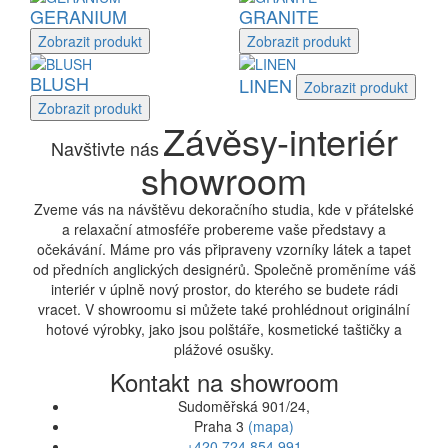
GERANIUM
GRANITE
Zobrazit
produkt
Zobrazit
produkt
BLUSH
LINEN
Zobrazit
produkt
Zobrazit
produkt
Závěsy-interiér
Navštivte nás
showroom
Zveme vás na návštěvu dekoračního studia, kde v přátelské
a relaxační atmosféře probereme vaše představy a
očekávání. Máme pro vás připraveny vzorníky látek a tapet
od předních anglických designérů. Společně proměníme váš
interiér v úplně nový prostor, do kterého se budete rádi
vracet. V showroomu si můžete také prohlédnout originální
hotové výrobky, jako jsou polštáře, kosmetické taštičky a
plážové osušky.
Kontakt na showroom
Sudoměřská 901/24,
Praha 3
(mapa)
+420 724 854 991