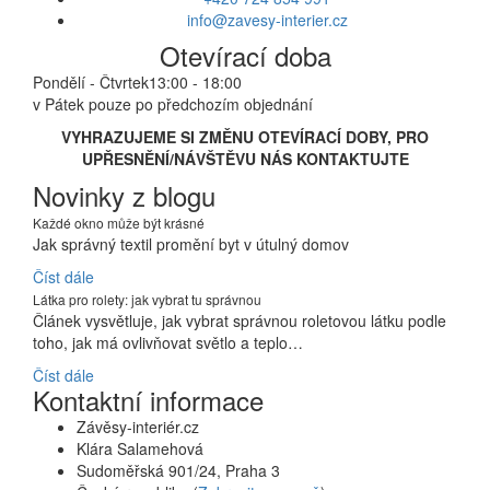
info@zavesy-interier.cz
Otevírací doba
Pondělí - Čtvrtek
13:00 - 18:00
v Pátek pouze po předchozím objednání
VYHRAZUJEME SI ZMĚNU OTEVÍRACÍ DOBY, PRO
UPŘESNĚNÍ/NÁVŠTĚVU NÁS KONTAKTUJTE
Novinky z blogu
Každé okno může být krásné
Jak správný textil promění byt v útulný domov
Číst dále
Látka pro rolety: jak vybrat tu správnou
Článek vysvětluje, jak vybrat správnou roletovou látku podle
toho, jak má ovlivňovat světlo a teplo…
Číst dále
Kontaktní informace
Závěsy-interiér.cz
Klára Salamehová
Sudoměřská 901/24, Praha 3