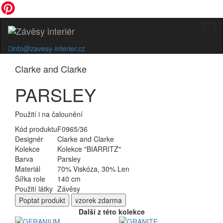
info@zavesy-interier.cz
Clarke and Clarke
PARSLEY
Použití i na čalounění
Kód produktu
F0965/36
Designér
Clarke and Clarke
Kolekce
Kolekce "BIARRITZ"
Barva
Parsley
Materiál
70% Viskóza, 30% Len
Šířka role
140 cm
Použití látky
Závěsy
Poptat
produkt
vzorek zdarma
Další z této kolekce