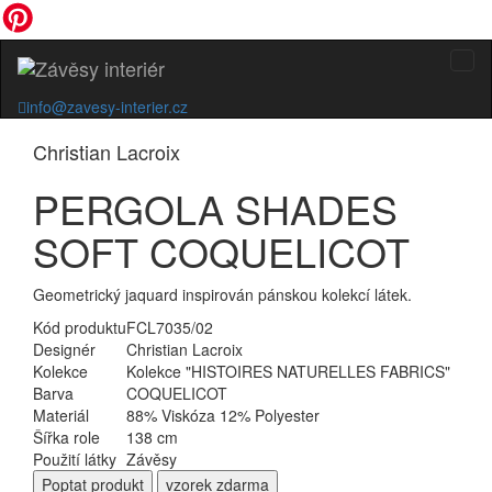
info@zavesy-interier.cz
Christian Lacroix
PERGOLA SHADES
SOFT COQUELICOT
Geometrický jaquard inspirován pánskou kolekcí látek.
Kód produktu
FCL7035/02
Designér
Christian Lacroix
Kolekce
Kolekce "HISTOIRES NATURELLES FABRICS"
Barva
COQUELICOT
Materiál
88% Viskóza 12% Polyester
Šířka role
138 cm
Použití látky
Závěsy
Poptat
produkt
vzorek zdarma