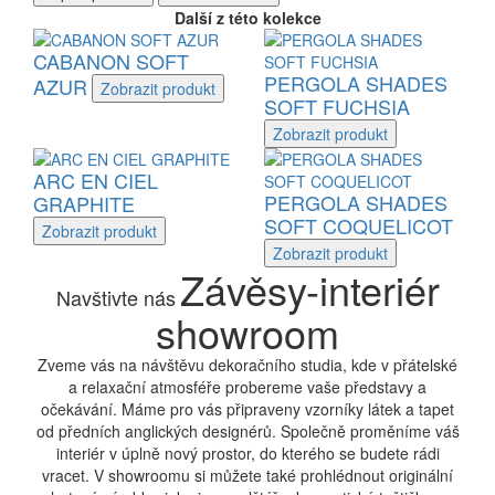
Další z této kolekce
CABANON SOFT
PERGOLA SHADES
AZUR
Zobrazit
produkt
SOFT FUCHSIA
Zobrazit
produkt
ARC EN CIEL
PERGOLA SHADES
GRAPHITE
SOFT COQUELICOT
Zobrazit
produkt
Zobrazit
produkt
Závěsy-interiér
Navštivte nás
showroom
Zveme vás na návštěvu dekoračního studia, kde v přátelské
a relaxační atmosféře probereme vaše představy a
očekávání. Máme pro vás připraveny vzorníky látek a tapet
od předních anglických designérů. Společně proměníme váš
interiér v úplně nový prostor, do kterého se budete rádi
vracet. V showroomu si můžete také prohlédnout originální