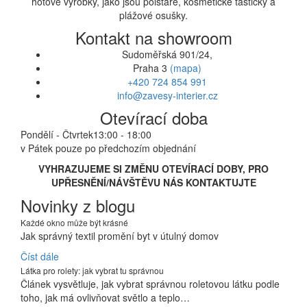
hotové výrobky, jako jsou polštáře, kosmetické taštičky a
plážové osušky.
Kontakt na showroom
Sudoměřská 901/24,
Praha 3
(mapa)
+420 724 854 991
info@zavesy-interier.cz
Otevírací doba
Pondělí - Čtvrtek
13:00 - 18:00
v Pátek pouze po předchozím objednání
VYHRAZUJEME SI ZMĚNU OTEVÍRACÍ DOBY, PRO
UPŘESNĚNÍ/NÁVŠTĚVU NÁS KONTAKTUJTE
Novinky z blogu
Každé okno může být krásné
Jak správný textil promění byt v útulný domov
Číst dále
Látka pro rolety: jak vybrat tu správnou
Článek vysvětluje, jak vybrat správnou roletovou látku podle
toho, jak má ovlivňovat světlo a teplo…