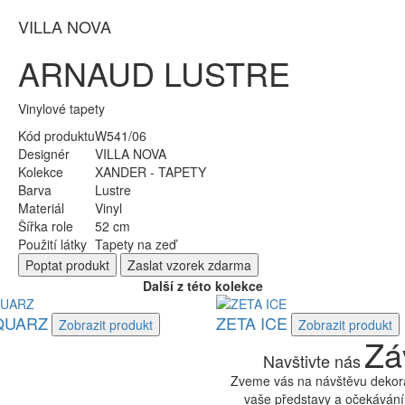
VILLA NOVA
ARNAUD LUSTRE
Vinylové tapety
Kód produktu
W541/06
Designér
VILLA NOVA
Kolekce
XANDER - TAPETY
Barva
Lustre
Materiál
Vinyl
Šířka role
52 cm
Použití látky
Tapety na zeď
Poptat
produkt
Zaslat
vzorek zdarma
Další z této kolekce
QUARZ
ZETA ICE
Zobrazit
produkt
Zobrazit
produkt
Zá
Navštivte nás
Zveme vás na návštěvu dekora
vaše představy a očekávání.