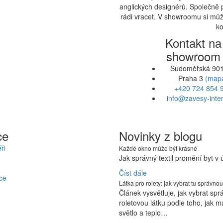
anglických designérů. Společně 
rádi vracet. V showroomu si může
ko
Kontakt na
showroom
Sudoměřská 901
Praha 3
(map
+420 724 854 
info@zavesy-inter
ce
Novinky z blogu
ři
Každé okno může být krásné
Jak správný textil promění byt v
Číst dále
ce
Látka pro rolety: jak vybrat tu správnou
Článek vysvětluje, jak vybrat sp
roletovou látku podle toho, jak m
světlo a teplo…