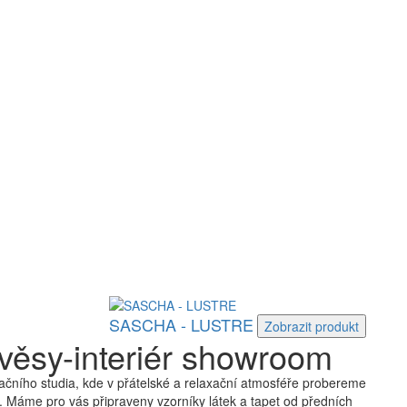
SASCHA - LUSTRE
Zobrazit
produkt
věsy-interiér showroom
čního studia, kde v přátelské a relaxační atmosféře probereme
 Máme pro vás připraveny vzorníky látek a tapet od předních