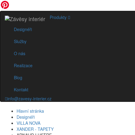
Produkty
Designéři
Služby
O nás
Realizace
Blog
Kontakt
info@zavesy-interier.cz
Hlavní stránka
Designéři
VILLA NOVA
XANDER - TAPETY