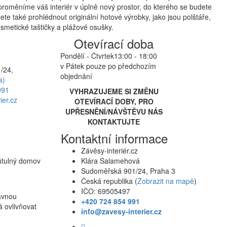
proměníme váš interiér v úplně nový prostor, do kterého se budete
te také prohlédnout originální hotové výrobky, jako jsou polštáře,
smetické taštičky a plážové osušky.
Otevírací doba
Pondělí - Čtvrtek
13:00 - 18:00
v Pátek pouze po předchozím
/24,
objednání
a)
991
VYHRAZUJEME SI ZMĚNU
ier.cz
OTEVÍRACÍ DOBY, PRO
UPŘESNĚNÍ/NÁVŠTĚVU NÁS
KONTAKTUJTE
Kontaktní informace
Závěsy-interiér.cz
 útulný domov
Klára Salamehová
Sudoměřská 901/24, Praha 3
Česká republika (
Zobrazit na mapě
)
IČO: 69505497
rávnou
+420 724 854 991
á ovlivňovat
info@zavesy-interier.cz