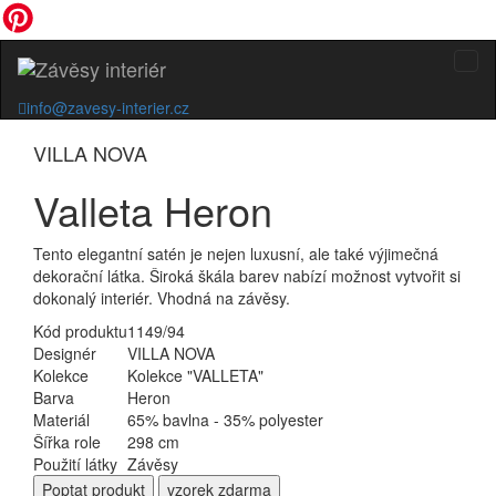
info@zavesy-interier.cz
VILLA NOVA
Valleta Heron
Tento elegantní satén je nejen luxusní, ale také výjimečná
dekorační látka. Široká škála barev nabízí možnost vytvořit si
dokonalý interiér. Vhodná na závěsy.
Kód produktu
1149/94
Designér
VILLA NOVA
Kolekce
Kolekce "VALLETA"
Barva
Heron
Materiál
65% bavlna - 35% polyester
Šířka role
298 cm
Použití látky
Závěsy
Poptat
produkt
vzorek zdarma