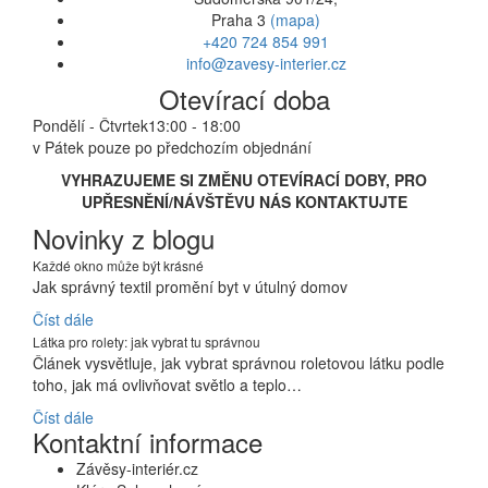
Praha 3
(mapa)
+420 724 854 991
info@zavesy-interier.cz
Otevírací doba
Pondělí - Čtvrtek
13:00 - 18:00
v Pátek pouze po předchozím objednání
VYHRAZUJEME SI ZMĚNU OTEVÍRACÍ DOBY, PRO
UPŘESNĚNÍ/NÁVŠTĚVU NÁS KONTAKTUJTE
Novinky z blogu
Každé okno může být krásné
Jak správný textil promění byt v útulný domov
Číst dále
Látka pro rolety: jak vybrat tu správnou
Článek vysvětluje, jak vybrat správnou roletovou látku podle
toho, jak má ovlivňovat světlo a teplo…
Číst dále
Kontaktní informace
Závěsy-interiér.cz