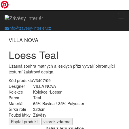
info@zavesy-interier.cz
VILLA NOVA
Loess Teal
Úžasná souhra matných a lesklých přízí vytváří ohromující
texturní žakárový design.
Kód produktu
V3407/09
Designér
VILLA NOVA
Kolekce
Kolekce "Loess"
Barva
Teal
Materiál
65% Bavlna / 35% Polyester
Šířka role
320cm
Použití látky
Závěsy
Poptat
produkt
vzorek zdarma
Další z této kolekce