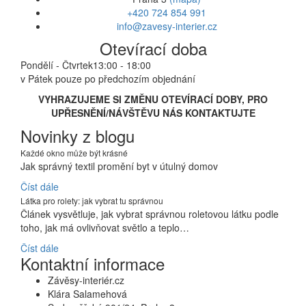
+420 724 854 991
info@zavesy-interier.cz
Otevírací doba
Pondělí - Čtvrtek
13:00 - 18:00
v Pátek pouze po předchozím objednání
VYHRAZUJEME SI ZMĚNU OTEVÍRACÍ DOBY, PRO
UPŘESNĚNÍ/NÁVŠTĚVU NÁS KONTAKTUJTE
Novinky z blogu
Každé okno může být krásné
Jak správný textil promění byt v útulný domov
Číst dále
Látka pro rolety: jak vybrat tu správnou
Článek vysvětluje, jak vybrat správnou roletovou látku podle
toho, jak má ovlivňovat světlo a teplo…
Číst dále
Kontaktní informace
Závěsy-interiér.cz
Klára Salamehová