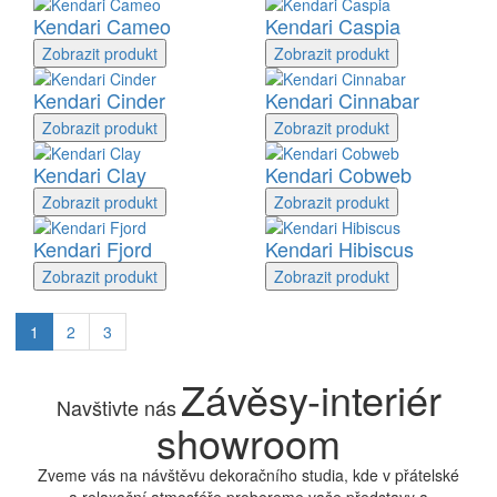
Kendari Cameo
Kendari Caspia
Zobrazit
produkt
Zobrazit
produkt
Kendari Cinder
Kendari Cinnabar
Zobrazit
produkt
Zobrazit
produkt
Kendari Clay
Kendari Cobweb
Zobrazit
produkt
Zobrazit
produkt
Kendari Fjord
Kendari Hibiscus
Zobrazit
produkt
Zobrazit
produkt
1
2
3
Závěsy-interiér
Navštivte nás
showroom
Zveme vás na návštěvu dekoračního studia, kde v přátelské