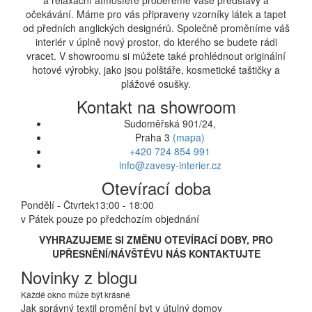
a relaxační atmosféře probereme vaše představy a
očekávání. Máme pro vás připraveny vzorníky látek a tapet
od předních anglických designérů. Společně proměníme váš
interiér v úplně nový prostor, do kterého se budete rádi
vracet. V showroomu si můžete také prohlédnout originální
hotové výrobky, jako jsou polštáře, kosmetické taštičky a
plážové osušky.
Kontakt na showroom
Sudoměřská 901/24,
Praha 3
(mapa)
+420 724 854 991
info@zavesy-interier.cz
Otevírací doba
Pondělí - Čtvrtek
13:00 - 18:00
v Pátek pouze po předchozím objednání
VYHRAZUJEME SI ZMĚNU OTEVÍRACÍ DOBY, PRO
UPŘESNĚNÍ/NÁVŠTĚVU NÁS KONTAKTUJTE
Novinky z blogu
Každé okno může být krásné
Jak správný textil promění byt v útulný domov