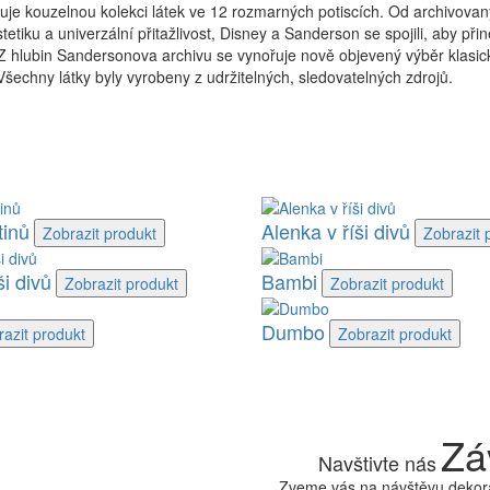
e kouzelnou kolekci látek ve 12 rozmarných potiscích. Od archivova
etiku a univerzální přitažlivost, Disney a Sanderson se spojili, aby přine
 Z hlubin Sandersonova archivu se vynořuje nově objevený výběr klasick
Všechny látky byly vyrobeny z udržitelných, sledovatelných zdrojů.
inů
Alenka v říši divů
Zobrazit
produkt
Zobrazit
ši divů
Bambi
Zobrazit
produkt
Zobrazit
produkt
Dumbo
razit
produkt
Zobrazit
produkt
Zá
Navštivte nás
Zveme vás na návštěvu dekora