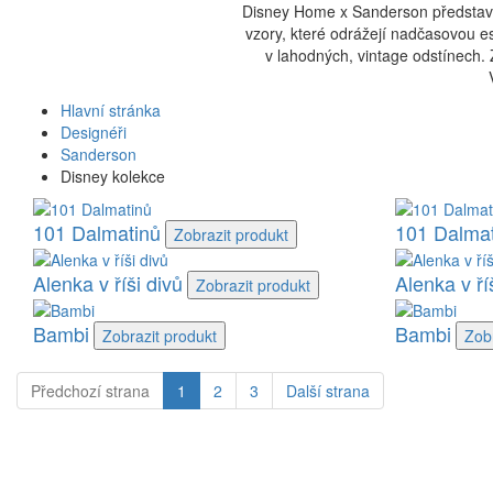
Disney Home x Sanderson představuj
vzory, které odrážejí nadčasovou est
v lahodných, vintage odstínech.
Hlavní stránka
Designéři
Sanderson
Disney kolekce
101 Dalmatinů
101 Dalmat
Zobrazit
produkt
Alenka v říši divů
Alenka v ří
Zobrazit
produkt
Bambi
Bambi
Zobrazit
produkt
Zob
Předchozí
strana
1
2
3
Další
strana