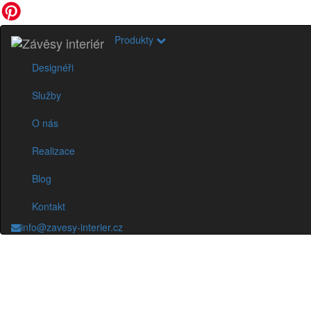
Produkty
Designéři
Služby
O nás
Realizace
Blog
Kontakt
info@zavesy-interier.cz