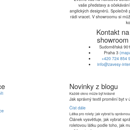
vaše představy a očekávání.
anglických designérů. Společně 
rádi vracet. V showroomu si může
ko
Kontakt na
showroom
Sudoměřská 901
Praha 3
(map
+420 724 854 
info@zavesy-inter
ce
Novinky z blogu
ři
Každé okno může být krásné
Jak správný textil promění byt v
Číst dále
ce
Látka pro rolety: jak vybrat tu správnou
Článek vysvětluje, jak vybrat sp
roletovou látku podle toho, jak m