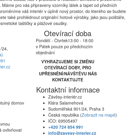
 Máme pro vás připraveny vzorníky látek a tapet od předních
proměníme váš interiér v úplně nový prostor, do kterého se budete
te také prohlédnout originální hotové výrobky, jako jsou polštáře,
smetické taštičky a plážové osušky.
Otevírací doba
Pondělí - Čtvrtek
13:00 - 18:00
v Pátek pouze po předchozím
/24,
objednání
a)
991
VYHRAZUJEME SI ZMĚNU
ier.cz
OTEVÍRACÍ DOBY, PRO
UPŘESNĚNÍ/NÁVŠTĚVU NÁS
KONTAKTUJTE
Kontaktní informace
Závěsy-interiér.cz
 útulný domov
Klára Salamehová
Sudoměřská 901/24, Praha 3
Česká republika (
Zobrazit na mapě
)
IČO: 69505497
rávnou
+420 724 854 991
á ovlivňovat
info@zavesy-interier.cz