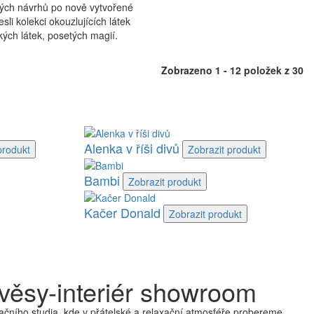
ných návrhů po nově vytvořené
sli kolekci okouzlujících látek
ých látek, posetých magií.
Zobrazeno 1 - 12 položek z 30
Alenka v říši divů
produkt
Zobrazit
produkt
Bambi
Zobrazit
produkt
Kačer Donald
Zobrazit
produkt
věsy-interiér showroom
čního studia, kde v přátelské a relaxační atmosféře probereme