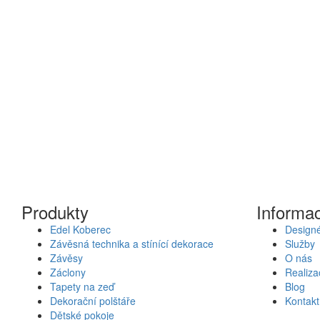
Produkty
Informa
Edel Koberec
Designé
Závěsná technika a stínící dekorace
Služby
Závěsy
O nás
Záclony
Realiza
Tapety na zeď
Blog
Dekorační polštáře
Kontakt
Dětské pokoje