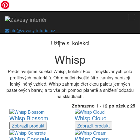
info@zavesy-interier.cz
Užijte si kolekci
Whisp
Představujeme kolekci Whisp, kolekci Eco - recyklovaných polo
profilových materiálů. Ohromující dvojité šíře tkaniny nabízejí
lehký lněný vzhled. Whisp zahrnuje éterickou paletu jemných
pastelových barev, a to vše při pomoci planetě a snížení odpadu
na skládkách.
Zobrazeno 1 - 12 položek z 25
Whisp Blossom
Whisp Cloud
Zobrazit
produkt
Zobrazit
produkt
Whisp Concrete
Whisp Cream