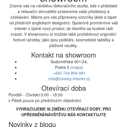
Zveme vás na návštěvu dekoračního studia, kde v přátelské
a relaxační atmosféře probereme vaše představy a
očekávání. Máme pro vás připraveny vzorníky látek a tapet
od předních anglických designérů. Společně proměníme váš
interiér v úplně nový prostor, do kterého se budete rádi
vracet. V showroomu si můžete také prohlédnout originální
hotové výrobky, jako jsou polštáře, kosmetické taštičky a
plážové osušky.
Kontakt na showroom
Sudoměřská 901/24,
Praha 3
(mapa)
+420 724 854 991
info@zavesy-interier.cz
Otevírací doba
Pondělí - Čtvrtek
13:00 - 18:00
v Pátek pouze po předchozím objednání
VYHRAZUJEME SI ZMĚNU OTEVÍRACÍ DOBY, PRO
UPŘESNĚNÍ/NÁVŠTĚVU NÁS KONTAKTUJTE
Novinky z blogu