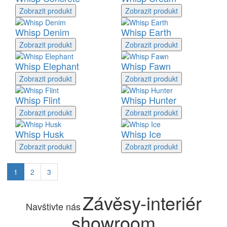
Zobrazit
produkt
Zobrazit
produkt
Whisp Denim
Whisp Earth
Zobrazit
produkt
Zobrazit
produkt
Whisp Elephant
Whisp Fawn
Zobrazit
produkt
Zobrazit
produkt
Whisp Flint
Whisp Hunter
Zobrazit
produkt
Zobrazit
produkt
Whisp Husk
Whisp Ice
Zobrazit
produkt
Zobrazit
produkt
1
2
3
Závěsy-interiér
Navštivte nás
showroom