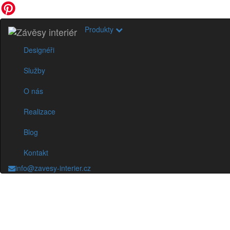
Produkty
Designéři
Služby
O nás
Realizace
Blog
Kontakt
info@zavesy-interier.cz