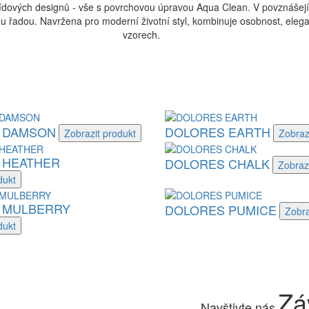
ídových designů - vše s povrchovou úpravou Aqua Clean. V povznášející 
 řadou. Navržena pro moderní životní styl, kombinuje osobnost, eleganc
vzorech.
 DAMSON
DOLORES EARTH
Zobrazit
produkt
Zobraz
 HEATHER
DOLORES CHALK
Zobraz
dukt
 MULBERRY
DOLORES PUMICE
Zobra
dukt
Zá
Navštivte nás