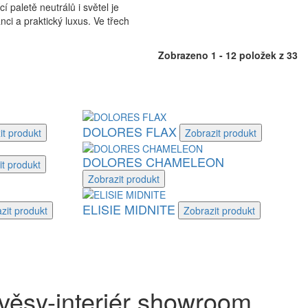
paletě neutrálů i světel je
i a praktický luxus. Ve třech
Zobrazeno 1 - 12 položek z 33
DOLORES FLAX
it
produkt
Zobrazit
produkt
DOLORES CHAMELEON
it
produkt
Zobrazit
produkt
ELISIE MIDNITE
zit
produkt
Zobrazit
produkt
věsy-interiér showroom