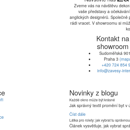
Zveme vás na návštěvu dekora
vaše představy a očekávání.
anglických designérů. Společně 
rádi vracet. V showroomu si může
ko
Kontakt na
showroom
Sudoměřská 901
Praha 3
(map
+420 724 854 
info@zavesy-inter
ce
Novinky z blogu
ři
Každé okno může být krásné
Jak správný textil promění byt v
Číst dále
ce
Látka pro rolety: jak vybrat tu správnou
Článek vysvětluje, jak vybrat sp