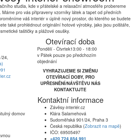
čního studia, kde v přátelské a relaxační atmosféře probereme
 Máme pro vás připraveny vzorníky látek a tapet od předních
proměníme váš interiér v úplně nový prostor, do kterého se budete
te také prohlédnout originální hotové výrobky, jako jsou polštáře,
smetické taštičky a plážové osušky.
Otevírací doba
Pondělí - Čtvrtek
13:00 - 18:00
v Pátek pouze po předchozím
/24,
objednání
a)
991
VYHRAZUJEME SI ZMĚNU
ier.cz
OTEVÍRACÍ DOBY, PRO
UPŘESNĚNÍ/NÁVŠTĚVU NÁS
KONTAKTUJTE
Kontaktní informace
Závěsy-interiér.cz
 útulný domov
Klára Salamehová
Sudoměřská 901/24, Praha 3
Česká republika (
Zobrazit na mapě
)
IČO: 69505497
rávnou
+420 724 854 991