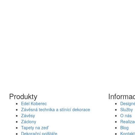
Produkty
Informa
Edel Koberec
Designé
Závěsná technika a stínící dekorace
Služby
Závěsy
O nás
Záclony
Realiza
Tapety na zeď
Blog
Dekorační polštáře
Kontakt