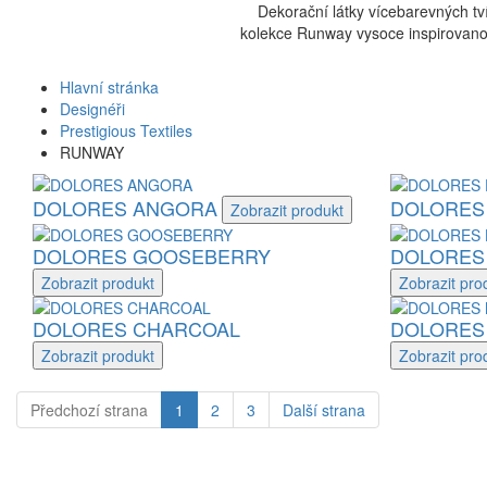
Dekorační látky vícebarevných tv
kolekce Runway vysoce inspirovanou
Hlavní stránka
Designéři
Prestigious Textiles
RUNWAY
DOLORES ANGORA
DOLORES
Zobrazit
produkt
DOLORES GOOSEBERRY
DOLORES
Zobrazit
produkt
Zobrazit
pro
DOLORES CHARCOAL
DOLORES
Zobrazit
produkt
Zobrazit
pro
Předchozí
strana
1
2
3
Další
strana