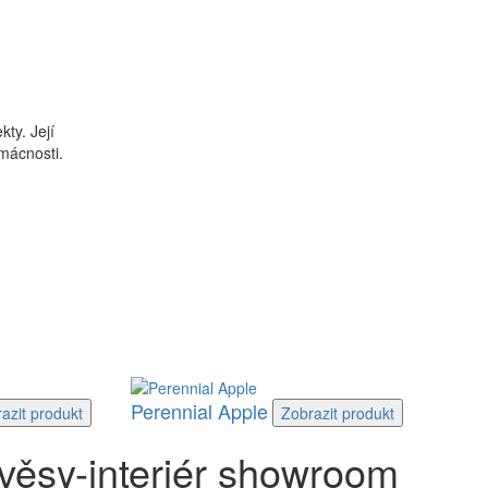
kty. Její
mácnosti.
Perennial Apple
azit
produkt
Zobrazit
produkt
věsy-interiér showroom