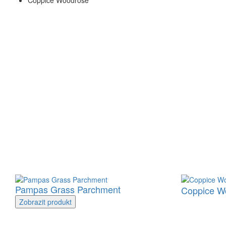
Coppice Woodrose
Pampas Grass Parchment
Coppice W
Zobrazit
produkt