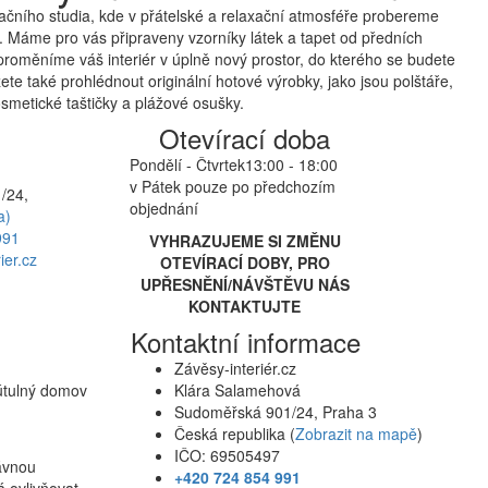
čního studia, kde v přátelské a relaxační atmosféře probereme
 Máme pro vás připraveny vzorníky látek a tapet od předních
proměníme váš interiér v úplně nový prostor, do kterého se budete
te také prohlédnout originální hotové výrobky, jako jsou polštáře,
smetické taštičky a plážové osušky.
Otevírací doba
Pondělí - Čtvrtek
13:00 - 18:00
v Pátek pouze po předchozím
/24,
objednání
a)
991
VYHRAZUJEME SI ZMĚNU
ier.cz
OTEVÍRACÍ DOBY, PRO
UPŘESNĚNÍ/NÁVŠTĚVU NÁS
KONTAKTUJTE
Kontaktní informace
Závěsy-interiér.cz
 útulný domov
Klára Salamehová
Sudoměřská 901/24, Praha 3
Česká republika (
Zobrazit na mapě
)
IČO: 69505497
rávnou
+420 724 854 991