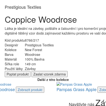
Prestigious Textiles
Coppice Woodrose
Látka je ideální na závěsy, polštáře a čalounění i pro komerční proje
digitálně tištěný vzor dodá zajímavost každému prostoru ve vaší do
Kód produktu
8766/217
Designér
Prestigious Textiles
Kolekce
New Forest
Barva
Woodrose
Materiál
100% Bavlna
Šířka role
149 cm
Použití látky
Závěsy
Poptat
produkt
Zaslat
vzorek zdarma
Další z této kolekce
oodrose
Pampas Grass Apple
Zobrazit
produkt
Zobr
Zá
Navštivte nás