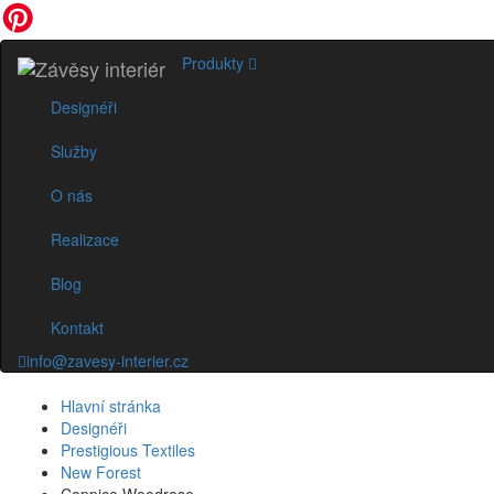
Produkty
Designéři
Služby
O nás
Realizace
Blog
Kontakt
info@zavesy-interier.cz
Hlavní stránka
Designéři
Prestigious Textiles
New Forest