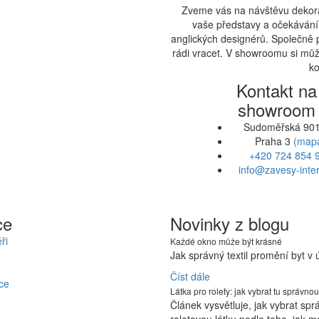
Zveme vás na návštěvu dekora
vaše představy a očekávání.
anglických designérů. Společně 
rádi vracet. V showroomu si může
ko
Kontakt na
showroom
Sudoměřská 901
Praha 3
(map
+420 724 854 
info@zavesy-inter
ce
Novinky z blogu
ři
Každé okno může být krásné
Jak správný textil promění byt v
Číst dále
ce
Látka pro rolety: jak vybrat tu správnou
Článek vysvětluje, jak vybrat sp