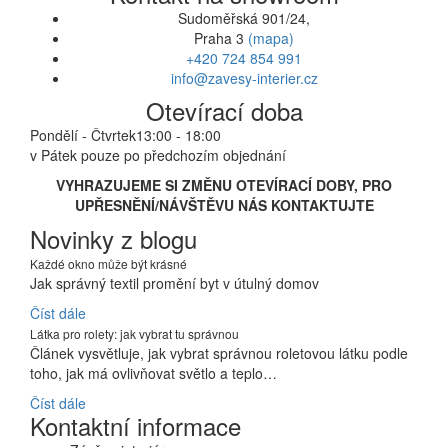
Sudoměřská 901/24,
Praha 3
(mapa)
+420 724 854 991
info@zavesy-interier.cz
Otevírací doba
Pondělí - Čtvrtek
13:00 - 18:00
v Pátek pouze po předchozím objednání
VYHRAZUJEME SI ZMĚNU OTEVÍRACÍ DOBY, PRO
UPŘESNĚNÍ/NÁVŠTĚVU NÁS KONTAKTUJTE
Novinky z blogu
Každé okno může být krásné
Jak správný textil promění byt v útulný domov
Číst dále
Látka pro rolety: jak vybrat tu správnou
Článek vysvětluje, jak vybrat správnou roletovou látku podle
toho, jak má ovlivňovat světlo a teplo…
Číst dále
Kontaktní informace