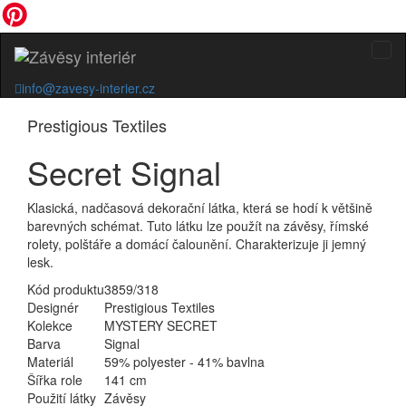
info@zavesy-interier.cz
Prestigious Textiles
Secret Signal
Klasická, nadčasová dekorační látka, která se hodí k většině
barevných schémat. Tuto látku lze použít na závěsy, římské
rolety, polštáře a domácí čalounění. Charakterizuje ji jemný
lesk.
Kód produktu
3859/318
Designér
Prestigious Textiles
Kolekce
MYSTERY SECRET
Barva
Signal
Materiál
59% polyester - 41% bavlna
Šířka role
141 cm
Použití látky
Závěsy