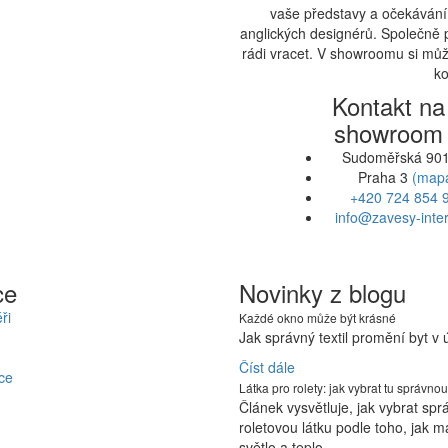
vaše představy a očekávání.
anglických designérů. Společně 
rádi vracet. V showroomu si může
ko
Kontakt na
showroom
Sudoměřská 901
Praha 3
(map
+420 724 854 
info@zavesy-inter
ce
Novinky z blogu
ři
Každé okno může být krásné
Jak správný textil promění byt v
Číst dále
ce
Látka pro rolety: jak vybrat tu správnou
Článek vysvětluje, jak vybrat sp
roletovou látku podle toho, jak m
světlo a teplo…