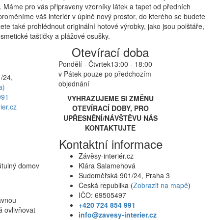
 Máme pro vás připraveny vzorníky látek a tapet od předních
proměníme váš interiér v úplně nový prostor, do kterého se budete
te také prohlédnout originální hotové výrobky, jako jsou polštáře,
smetické taštičky a plážové osušky.
Otevírací doba
Pondělí - Čtvrtek
13:00 - 18:00
v Pátek pouze po předchozím
/24,
objednání
a)
991
VYHRAZUJEME SI ZMĚNU
ier.cz
OTEVÍRACÍ DOBY, PRO
UPŘESNĚNÍ/NÁVŠTĚVU NÁS
KONTAKTUJTE
Kontaktní informace
Závěsy-interiér.cz
 útulný domov
Klára Salamehová
Sudoměřská 901/24, Praha 3
Česká republika (
Zobrazit na mapě
)
IČO: 69505497
rávnou
+420 724 854 991
á ovlivňovat
info@zavesy-interier.cz