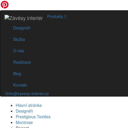
Produkty
Designéři
Služby
O nás
Realizace
Blog
Kontakt
info@zavesy-interier.cz
Hlavní stránka
Designéři
Prestigious Textiles
Montrose