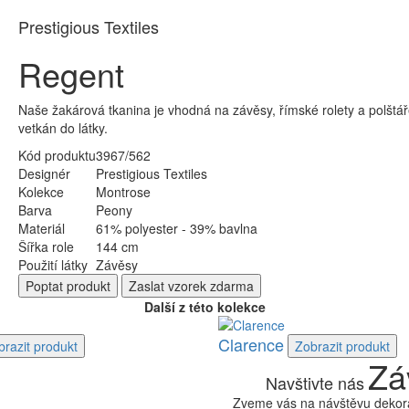
Prestigious Textiles
Regent
Naše žakárová tkanina je vhodná na závěsy, římské rolety a polštář
vetkán do látky.
Kód produktu
3967/562
Designér
Prestigious Textiles
Kolekce
Montrose
Barva
Peony
Materiál
61% polyester - 39% bavlna
Šířka role
144 cm
Použití látky
Závěsy
Poptat
produkt
Zaslat
vzorek zdarma
Další z této kolekce
Clarence
brazit
produkt
Zobrazit
produkt
Zá
Navštivte nás
Zveme vás na návštěvu dekora