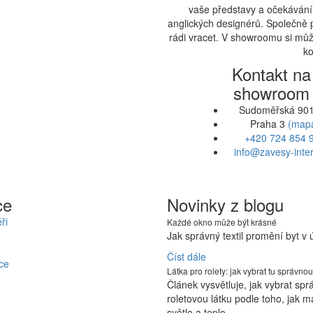
vaše představy a očekávání.
anglických designérů. Společně 
rádi vracet. V showroomu si může
ko
Kontakt na
showroom
Sudoměřská 901
Praha 3
(map
+420 724 854 
info@zavesy-inter
ce
Novinky z blogu
ři
Každé okno může být krásné
Jak správný textil promění byt v
Číst dále
ce
Látka pro rolety: jak vybrat tu správnou
Článek vysvětluje, jak vybrat sp
roletovou látku podle toho, jak m
světlo a teplo…