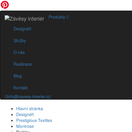
Produkty
Designéři
Služby
O nás
Realizace
Blog
Kontakt
info@zavesy-interier.cz
Hlavní stránka
Designéři
Prestigious Textiles
Montrose