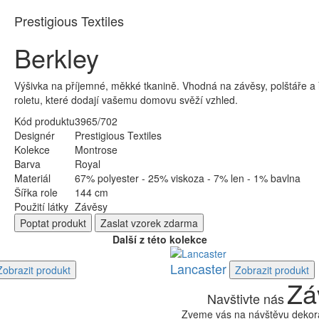
Prestigious Textiles
Berkley
Výšivka na příjemné, měkké tkanině. Vhodná na závěsy, polštáře a
roletu, které dodají vašemu domovu svěží vzhled.
Kód produktu
3965/702
Designér
Prestigious Textiles
Kolekce
Montrose
Barva
Royal
Materiál
67% polyester - 25% viskoza - 7% len - 1% bavlna
Šířka role
144 cm
Použití látky
Závěsy
Poptat
produkt
Zaslat
vzorek zdarma
Další z této kolekce
Lancaster
Zobrazit
produkt
Zobrazit
produkt
Zá
Navštivte nás
Zveme vás na návštěvu dekora