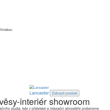
 římskou
Lancaster
Zobrazit
produkt
věsy-interiér showroom
čního studia, kde v přátelské a relaxační atmosféře probereme