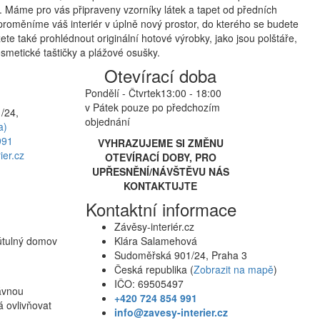
 Máme pro vás připraveny vzorníky látek a tapet od předních
proměníme váš interiér v úplně nový prostor, do kterého se budete
te také prohlédnout originální hotové výrobky, jako jsou polštáře,
smetické taštičky a plážové osušky.
Otevírací doba
Pondělí - Čtvrtek
13:00 - 18:00
v Pátek pouze po předchozím
/24,
objednání
a)
991
VYHRAZUJEME SI ZMĚNU
ier.cz
OTEVÍRACÍ DOBY, PRO
UPŘESNĚNÍ/NÁVŠTĚVU NÁS
KONTAKTUJTE
Kontaktní informace
Závěsy-interiér.cz
 útulný domov
Klára Salamehová
Sudoměřská 901/24, Praha 3
Česká republika (
Zobrazit na mapě
)
IČO: 69505497
rávnou
+420 724 854 991
á ovlivňovat
info@zavesy-interier.cz