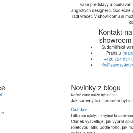
vaše představy a očekávání.
anglických designérů. Společně 
rádi vracet. V showroomu si může
ko
Kontakt na
showroom
Sudoměřská 901
Praha 3
(map
+420 724 854 
info@zavesy-inter
ce
Novinky z blogu
ři
Každé okno může být krásné
Jak správný textil promění byt v
Číst dále
ce
Látka pro rolety: jak vybrat tu správnou
Článek vysvětluje, jak vybrat sp
roletovou látku podle toho, jak m