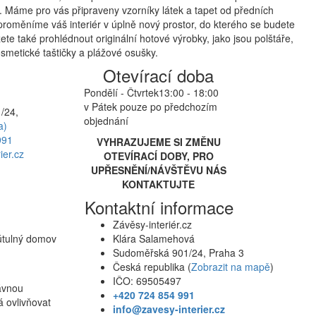
 Máme pro vás připraveny vzorníky látek a tapet od předních
proměníme váš interiér v úplně nový prostor, do kterého se budete
te také prohlédnout originální hotové výrobky, jako jsou polštáře,
smetické taštičky a plážové osušky.
Otevírací doba
Pondělí - Čtvrtek
13:00 - 18:00
v Pátek pouze po předchozím
/24,
objednání
a)
991
VYHRAZUJEME SI ZMĚNU
ier.cz
OTEVÍRACÍ DOBY, PRO
UPŘESNĚNÍ/NÁVŠTĚVU NÁS
KONTAKTUJTE
Kontaktní informace
Závěsy-interiér.cz
 útulný domov
Klára Salamehová
Sudoměřská 901/24, Praha 3
Česká republika (
Zobrazit na mapě
)
IČO: 69505497
rávnou
+420 724 854 991
á ovlivňovat
info@zavesy-interier.cz