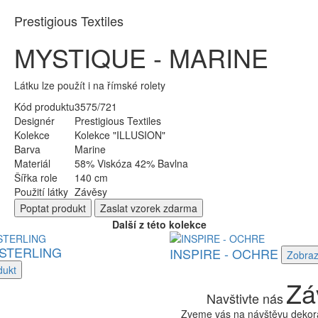
Prestigious Textiles
MYSTIQUE - MARINE
Látku lze použít i na římské rolety
Kód produktu
3575/721
Designér
Prestigious Textiles
Kolekce
Kolekce "ILLUSION"
Barva
Marine
Materiál
58% Viskóza 42% Bavlna
Šířka role
140 cm
Použití látky
Závěsy
Poptat
produkt
Zaslat
vzorek zdarma
Další z této kolekce
 STERLING
INSPIRE - OCHRE
Zobraz
dukt
Zá
Navštivte nás
Zveme vás na návštěvu dekora