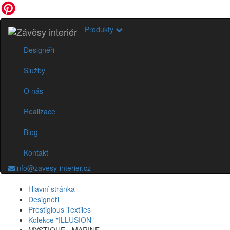
Produkty
Designéři
Služby
O nás
Realizace
Blog
Kontakt
info@zavesy-interier.cz
Hlavní stránka
Designéři
Prestigious Textiles
Kolekce "ILLUSION"