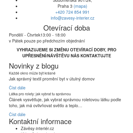
Sudoměřská 901/24,
Praha 3
(mapa)
+420 724 854 991
info@zavesy-interier.cz
Otevírací doba
Pondělí - Čtvrtek
13:00 - 18:00
v Pátek pouze po předchozím objednání
VYHRAZUJEME SI ZMĚNU OTEVÍRACÍ DOBY, PRO
UPŘESNĚNÍ/NÁVŠTĚVU NÁS KONTAKTUJTE
Novinky z blogu
Každé okno může být krásné
Jak správný textil promění byt v útulný domov
Číst dále
Látka pro rolety: jak vybrat tu správnou
Článek vysvětluje, jak vybrat správnou roletovou látku podle
toho, jak má ovlivňovat světlo a teplo…
Číst dále
Kontaktní informace
Závěsy-interiér.cz