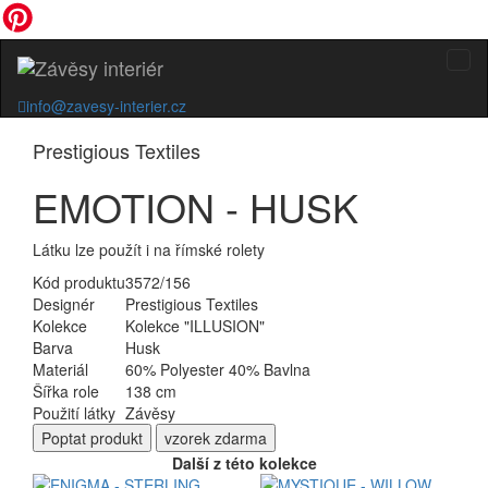
info@zavesy-interier.cz
Prestigious Textiles
EMOTION - HUSK
Látku lze použít i na římské rolety
Kód produktu
3572/156
Designér
Prestigious Textiles
Kolekce
Kolekce "ILLUSION"
Barva
Husk
Materiál
60% Polyester 40% Bavlna
Šířka role
138 cm
Použití látky
Závěsy
Poptat
produkt
vzorek zdarma
Další z této kolekce