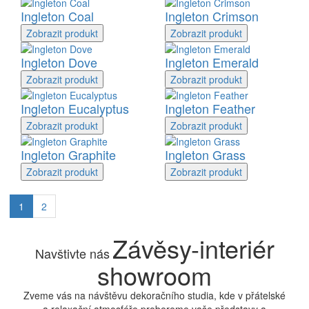
Ingleton Coal
Ingleton Crimson
Zobrazit
produkt
Zobrazit
produkt
Ingleton Dove
Ingleton Emerald
Zobrazit
produkt
Zobrazit
produkt
Ingleton Eucalyptus
Ingleton Feather
Zobrazit
produkt
Zobrazit
produkt
Ingleton Graphite
Ingleton Grass
Zobrazit
produkt
Zobrazit
produkt
1
2
Závěsy-interiér
Navštivte nás
showroom
Zveme vás na návštěvu dekoračního studia, kde v přátelské