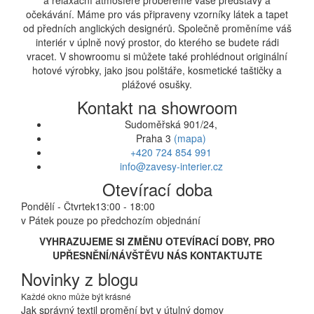
a relaxační atmosféře probereme vaše představy a
očekávání. Máme pro vás připraveny vzorníky látek a tapet
od předních anglických designérů. Společně proměníme váš
interiér v úplně nový prostor, do kterého se budete rádi
vracet. V showroomu si můžete také prohlédnout originální
hotové výrobky, jako jsou polštáře, kosmetické taštičky a
plážové osušky.
Kontakt na showroom
Sudoměřská 901/24,
Praha 3
(mapa)
+420 724 854 991
info@zavesy-interier.cz
Otevírací doba
Pondělí - Čtvrtek
13:00 - 18:00
v Pátek pouze po předchozím objednání
VYHRAZUJEME SI ZMĚNU OTEVÍRACÍ DOBY, PRO
UPŘESNĚNÍ/NÁVŠTĚVU NÁS KONTAKTUJTE
Novinky z blogu
Každé okno může být krásné
Jak správný textil promění byt v útulný domov