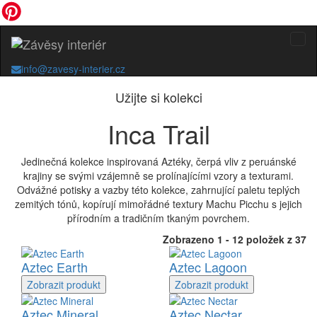
info@zavesy-interier.cz
Užijte si kolekci
Inca Trail
Jedinečná kolekce inspirovaná Aztéky, čerpá vliv z peruánské
krajiny se svými vzájemně se prolínajícími vzory a texturami.
Odvážné potisky a vazby této kolekce, zahrnující paletu teplých
zemitých tónů, kopírují mimořádné textury Machu Picchu s jejich
přírodním a tradičním tkaným povrchem.
Zobrazeno 1 - 12 položek z 37
Aztec Earth
Aztec Lagoon
Zobrazit
produkt
Zobrazit
produkt
Aztec Mineral
Aztec Nectar