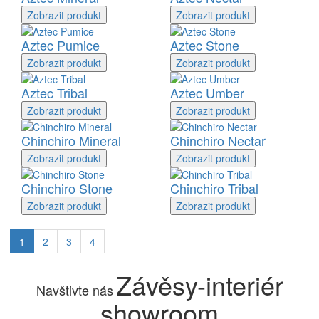
Zobrazit
produkt
Zobrazit
produkt
Aztec Pumice
Aztec Stone
Zobrazit
produkt
Zobrazit
produkt
Aztec Tribal
Aztec Umber
Zobrazit
produkt
Zobrazit
produkt
Chinchiro Mineral
Chinchiro Nectar
Zobrazit
produkt
Zobrazit
produkt
Chinchiro Stone
Chinchiro Tribal
Zobrazit
produkt
Zobrazit
produkt
1
2
3
4
Závěsy-interiér
Navštivte nás
showroom