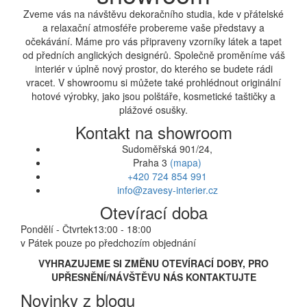
Zveme vás na návštěvu dekoračního studia, kde v přátelské
a relaxační atmosféře probereme vaše představy a
očekávání. Máme pro vás připraveny vzorníky látek a tapet
od předních anglických designérů. Společně proměníme váš
interiér v úplně nový prostor, do kterého se budete rádi
vracet. V showroomu si můžete také prohlédnout originální
hotové výrobky, jako jsou polštáře, kosmetické taštičky a
plážové osušky.
Kontakt na showroom
Sudoměřská 901/24,
Praha 3
(mapa)
+420 724 854 991
info@zavesy-interier.cz
Otevírací doba
Pondělí - Čtvrtek
13:00 - 18:00
v Pátek pouze po předchozím objednání
VYHRAZUJEME SI ZMĚNU OTEVÍRACÍ DOBY, PRO
UPŘESNĚNÍ/NÁVŠTĚVU NÁS KONTAKTUJTE
Novinky z blogu