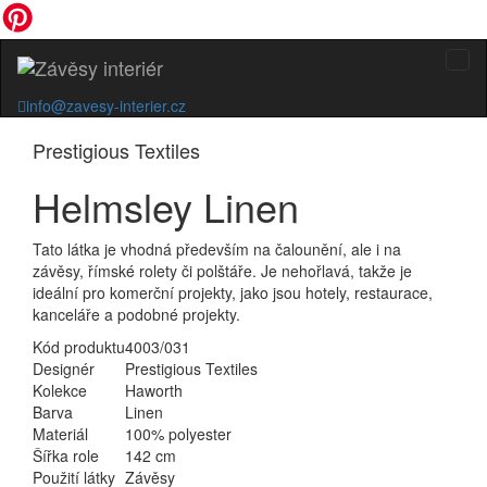
info@zavesy-interier.cz
Prestigious Textiles
Helmsley Linen
Tato látka je vhodná především na čalounění, ale i na
závěsy, římské rolety či polštáře. Je nehořlavá, takže je
ideální pro komerční projekty, jako jsou hotely, restaurace,
kanceláře a podobné projekty.
Kód produktu
4003/031
Designér
Prestigious Textiles
Kolekce
Haworth
Barva
Linen
Materiál
100% polyester
Šířka role
142 cm
Použití látky
Závěsy