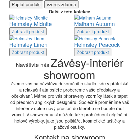
Poptat
produkt
vzorek zdarma
Další z této kolekce
Helmsley Midnite
Malham Autumn
Zobrazit
produkt
Zobrazit
produkt
Helmsley Linen
Helmsley Peacock
Zobrazit
produkt
Zobrazit
produkt
Závěsy-interiér
Navštivte nás
showroom
Zveme vás na návštěvu dekoračního studia, kde v přátelské
a relaxační atmosféře probereme vaše představy a
očekávání. Máme pro vás připraveny vzorníky látek a tapet
od předních anglických designérů. Společně proměníme váš
interiér v úplně nový prostor, do kterého se budete rádi
vracet. V showroomu si můžete také prohlédnout originální
hotové výrobky, jako jsou polštáře, kosmetické taštičky a
plážové osušky.
Kontakt na showroom