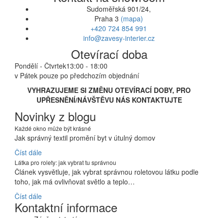
Sudoměřská 901/24,
Praha 3
(mapa)
+420 724 854 991
info@zavesy-interier.cz
Otevírací doba
Pondělí - Čtvrtek
13:00 - 18:00
v Pátek pouze po předchozím objednání
VYHRAZUJEME SI ZMĚNU OTEVÍRACÍ DOBY, PRO
UPŘESNĚNÍ/NÁVŠTĚVU NÁS KONTAKTUJTE
Novinky z blogu
Každé okno může být krásné
Jak správný textil promění byt v útulný domov
Číst dále
Látka pro rolety: jak vybrat tu správnou
Článek vysvětluje, jak vybrat správnou roletovou látku podle
toho, jak má ovlivňovat světlo a teplo…
Číst dále
Kontaktní informace