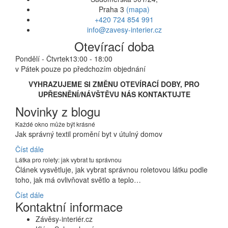
Praha 3
(mapa)
+420 724 854 991
info@zavesy-interier.cz
Otevírací doba
Pondělí - Čtvrtek
13:00 - 18:00
v Pátek pouze po předchozím objednání
VYHRAZUJEME SI ZMĚNU OTEVÍRACÍ DOBY, PRO
UPŘESNĚNÍ/NÁVŠTĚVU NÁS KONTAKTUJTE
Novinky z blogu
Každé okno může být krásné
Jak správný textil promění byt v útulný domov
Číst dále
Látka pro rolety: jak vybrat tu správnou
Článek vysvětluje, jak vybrat správnou roletovou látku podle
toho, jak má ovlivňovat světlo a teplo…
Číst dále
Kontaktní informace
Závěsy-interiér.cz