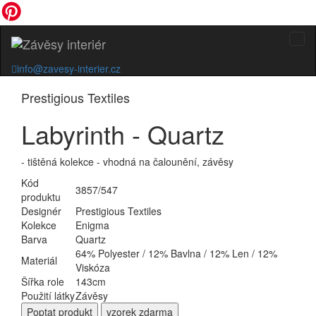
info@zavesy-interier.cz
Prestigious Textiles
Labyrinth - Quartz
- tištěná kolekce - vhodná na čalounění, závěsy
Kód
3857/547
produktu
Designér
Prestigious Textiles
Kolekce
Enigma
Barva
Quartz
64% Polyester / 12% Bavlna / 12% Len / 12%
Materiál
Viskóza
Šířka role
143cm
Použití látky
Závěsy
Poptat
produkt
vzorek zdarma