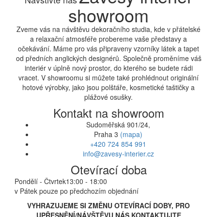
showroom
Zveme vás na návštěvu dekoračního studia, kde v přátelské
a relaxační atmosféře probereme vaše představy a
očekávání. Máme pro vás připraveny vzorníky látek a tapet
od předních anglických designérů. Společně proměníme váš
interiér v úplně nový prostor, do kterého se budete rádi
vracet. V showroomu si můžete také prohlédnout originální
hotové výrobky, jako jsou polštáře, kosmetické taštičky a
plážové osušky.
Kontakt na showroom
Sudoměřská 901/24,
Praha 3
(mapa)
+420 724 854 991
info@zavesy-interier.cz
Otevírací doba
Pondělí - Čtvrtek
13:00 - 18:00
v Pátek pouze po předchozím objednání
VYHRAZUJEME SI ZMĚNU OTEVÍRACÍ DOBY, PRO
UPŘESNĚNÍ/NÁVŠTĚVU NÁS KONTAKTUJTE