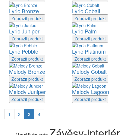
Lyric Bronze
Lyric Cobalt
Zobrazit
produkt
Zobrazit
produkt
Lyric Juniper
Lyric Palm
Zobrazit
produkt
Zobrazit
produkt
Lyric Pebble
Lyric Platinum
Zobrazit
produkt
Zobrazit
produkt
Melody Bronze
Melody Cobalt
Zobrazit
produkt
Zobrazit
produkt
Melody Juniper
Melody Lagoon
Zobrazit
produkt
Zobrazit
produkt
1
2
3
4
Závěsy-interiér
Navštivte nás