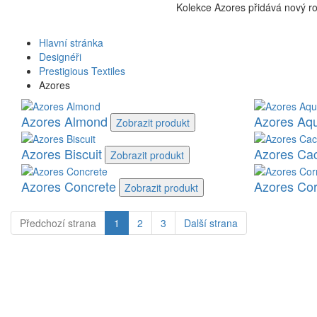
Kolekce Azores přidává nový r
Hlavní stránka
Designéři
Prestigious Textiles
Azores
Azores Almond
Azores Aq
Zobrazit
produkt
Azores Biscuit
Azores Ca
Zobrazit
produkt
Azores Concrete
Azores Co
Zobrazit
produkt
Předchozí
strana
1
2
3
Další
strana