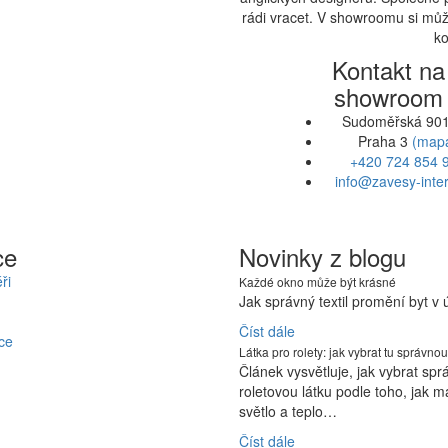
rádi vracet. V showroomu si může
ko
Kontakt na
showroom
Sudoměřská 901
Praha 3
(map
+420 724 854 
info@zavesy-inter
ce
Novinky z blogu
ři
Každé okno může být krásné
Jak správný textil promění byt v
Číst dále
ce
Látka pro rolety: jak vybrat tu správnou
Článek vysvětluje, jak vybrat sp
roletovou látku podle toho, jak m
světlo a teplo…
Číst dále