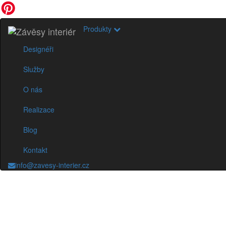
Produkty
Designéři
Služby
O nás
Realizace
Blog
Kontakt
info@zavesy-interier.cz