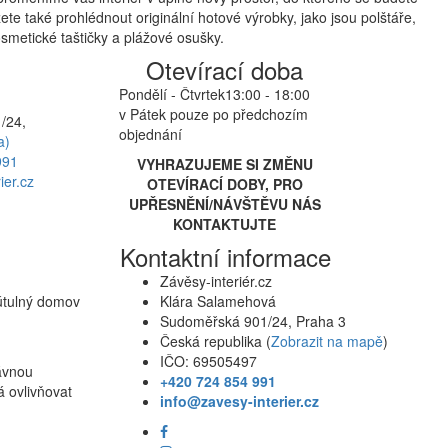
te také prohlédnout originální hotové výrobky, jako jsou polštáře,
smetické taštičky a plážové osušky.
Otevírací doba
Pondělí - Čtvrtek
13:00 - 18:00
v Pátek pouze po předchozím
/24,
objednání
a)
991
VYHRAZUJEME SI ZMĚNU
ier.cz
OTEVÍRACÍ DOBY, PRO
UPŘESNĚNÍ/NÁVŠTĚVU NÁS
KONTAKTUJTE
Kontaktní informace
Závěsy-interiér.cz
 útulný domov
Klára Salamehová
Sudoměřská 901/24, Praha 3
Česká republika (
Zobrazit na mapě
)
IČO: 69505497
rávnou
+420 724 854 991
á ovlivňovat
info@zavesy-interier.cz