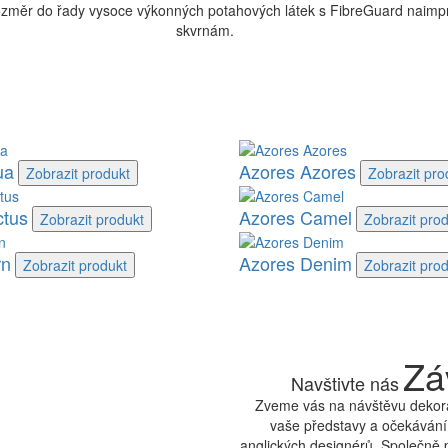
ozměr do řady vysoce výkonných potahových látek s FibreGuard naim
skvrnám.
ua
Azores Azores
Zobrazit
produkt
Zobrazit
pro
ctus
Azores Camel
Zobrazit
produkt
Zobrazit
prod
rn
Azores Denim
Zobrazit
produkt
Zobrazit
prod
Zá
Navštivte nás
Zveme vás na návštěvu dekora
vaše představy a očekávání.
anglických designérů. Společně 