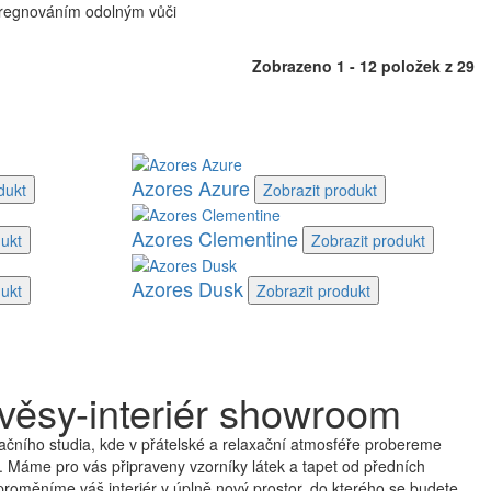
pregnováním odolným vůči
Zobrazeno 1 - 12 položek z 29
Azores Azure
dukt
Zobrazit
produkt
Azores Clementine
ukt
Zobrazit
produkt
Azores Dusk
ukt
Zobrazit
produkt
věsy-interiér showroom
čního studia, kde v přátelské a relaxační atmosféře probereme
 Máme pro vás připraveny vzorníky látek a tapet od předních
proměníme váš interiér v úplně nový prostor, do kterého se budete