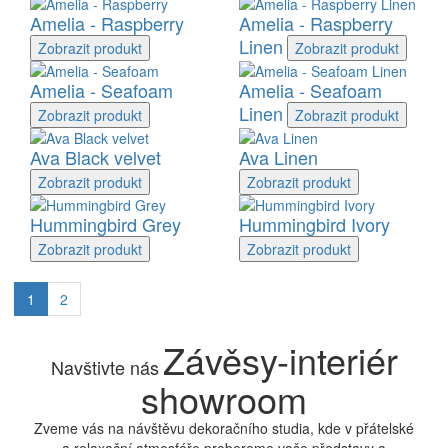
Amelia - Raspberry
Amelia - Raspberry
Linen
Zobrazit
produkt
Zobrazit
produkt
Amelia - Seafoam
Amelia - Seafoam
Linen
Zobrazit
produkt
Zobrazit
produkt
Ava Black velvet
Ava Linen
Zobrazit
produkt
Zobrazit
produkt
Hummingbird Grey
Hummingbird Ivory
Zobrazit
produkt
Zobrazit
produkt
1
2
Závěsy-interiér
Navštivte nás
showroom
Zveme vás na návštěvu dekoračního studia, kde v přátelské