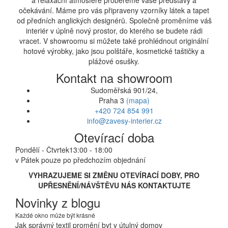
a relaxační atmosféře probereme vaše představy a
očekávání. Máme pro vás připraveny vzorníky látek a tapet
od předních anglických designérů. Společně proměníme váš
interiér v úplně nový prostor, do kterého se budete rádi
vracet. V showroomu si můžete také prohlédnout originální
hotové výrobky, jako jsou polštáře, kosmetické taštičky a
plážové osušky.
Kontakt na showroom
Sudoměřská 901/24,
Praha 3
(mapa)
+420 724 854 991
info@zavesy-interier.cz
Otevírací doba
Pondělí - Čtvrtek
13:00 - 18:00
v Pátek pouze po předchozím objednání
VYHRAZUJEME SI ZMĚNU OTEVÍRACÍ DOBY, PRO
UPŘESNĚNÍ/NÁVŠTĚVU NÁS KONTAKTUJTE
Novinky z blogu
Každé okno může být krásné
Jak správný textil promění byt v útulný domov