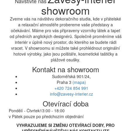
Navštivte nás
showroom
Zveme vás na návštěvu dekoračního studia, kde v přátelské
a relaxační atmosféře probereme vaše představy a
očekávání. Máme pro vás připraveny vzorníky látek a tapet
od předních anglických designérů. Společně proměníme váš
interiér v úplně nový prostor, do kterého se budete rádi
vracet. V showroomu si můžete také prohlédnout originální
hotové výrobky, jako jsou polštáře, kosmetické taštičky a
plážové osušky.
Kontakt na showroom
Sudoměřská 901/24,
Praha 3
(mapa)
+420 724 854 991
info@zavesy-interier.cz
Otevírací doba
Pondělí - Čtvrtek
13:00 - 18:00
v Pátek pouze po předchozím objednání
VYHRAZUJEME SI ZMĚNU OTEVÍRACÍ DOBY, PRO