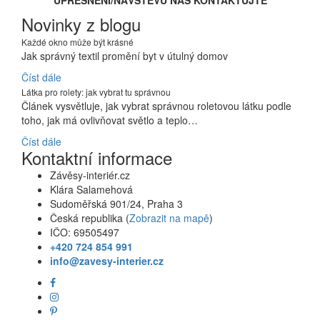
UPŘESNĚNÍ/NÁVŠTĚVU NÁS KONTAKTUJTE
Novinky z blogu
Každé okno může být krásné
Jak správný textil promění byt v útulný domov
Číst dále
Látka pro rolety: jak vybrat tu správnou
Článek vysvětluje, jak vybrat správnou roletovou látku podle
toho, jak má ovlivňovat světlo a teplo…
Číst dále
Kontaktní informace
Závěsy-interiér.cz
Klára Salamehová
Sudoměřská 901/24, Praha 3
Česká republika (
Zobrazit na mapě
)
IČO: 69505497
+420 724 854 991
info@zavesy-interier.cz