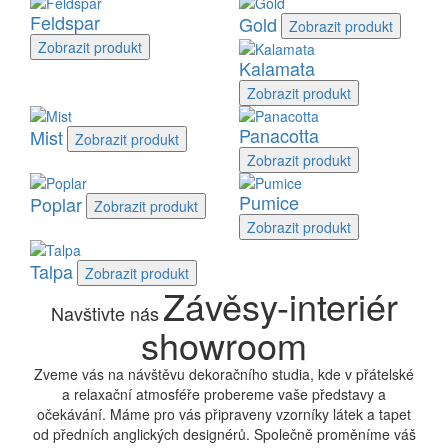
Feldspar
Gold
Zobrazit
produkt
Zobrazit
produkt
Kalamata
Zobrazit
produkt
Panacotta
Mist
Zobrazit
produkt
Zobrazit
produkt
Pumice
Poplar
Zobrazit
produkt
Zobrazit
produkt
Talpa
Zobrazit
produkt
Závěsy-interiér
Navštivte nás
showroom
Zveme vás na návštěvu dekoračního studia, kde v přátelské
a relaxační atmosféře probereme vaše představy a
očekávání. Máme pro vás připraveny vzorníky látek a tapet
od předních anglických designérů. Společně proměníme váš