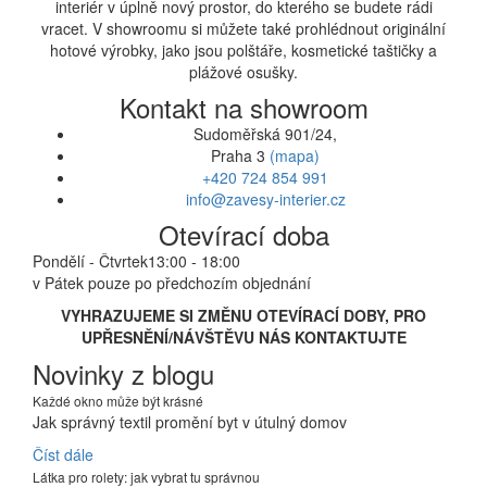
interiér v úplně nový prostor, do kterého se budete rádi
vracet. V showroomu si můžete také prohlédnout originální
hotové výrobky, jako jsou polštáře, kosmetické taštičky a
plážové osušky.
Kontakt na showroom
Sudoměřská 901/24,
Praha 3
(mapa)
+420 724 854 991
info@zavesy-interier.cz
Otevírací doba
Pondělí - Čtvrtek
13:00 - 18:00
v Pátek pouze po předchozím objednání
VYHRAZUJEME SI ZMĚNU OTEVÍRACÍ DOBY, PRO
UPŘESNĚNÍ/NÁVŠTĚVU NÁS KONTAKTUJTE
Novinky z blogu
Každé okno může být krásné
Jak správný textil promění byt v útulný domov
Číst dále
Látka pro rolety: jak vybrat tu správnou