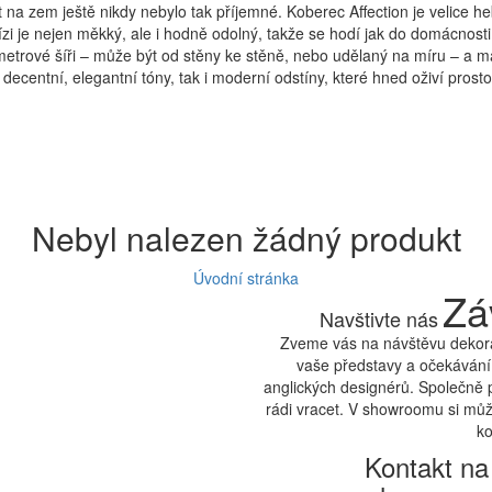
 na zem ještě nikdy nebylo tak příjemné. Koberec Affection je velice h
ízi je nejen měkký, ale i hodně odolný, takže se hodí jak do domácnosti
 metrové šíři – může být od stěny ke stěně, nebo udělaný na míru – a m
 decentní, elegantní tóny, tak i moderní odstíny, které hned oživí prosto
Nebyl nalezen žádný produkt
Úvodní stránka
Zá
Navštivte nás
Zveme vás na návštěvu dekora
vaše představy a očekávání.
anglických designérů. Společně 
rádi vracet. V showroomu si může
ko
Kontakt na