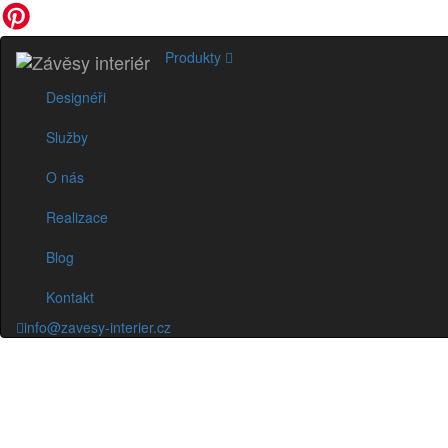
Produkty
Designéři
Služby
O nás
Realizace
Blog
Kontakt
info@zavesy-interier.cz