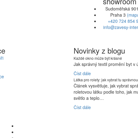
showroom
Sudoměřská 901
Praha 3
(map
+420 724 854 
info@zavesy-inter
ce
Novinky z blogu
ři
Každé okno může být krásné
Jak správný textil promění byt v
Číst dále
ce
Látka pro rolety: jak vybrat tu správnou
Článek vysvětluje, jak vybrat sp
roletovou látku podle toho, jak m
světlo a teplo…
Číst dále