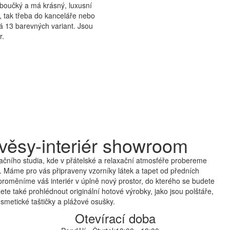
eboučký a má krásný, luxusní
, tak třeba do kanceláře nebo
á 13 barevných variant. Jsou
r.
věsy-interiér showroom
čního studia, kde v přátelské a relaxační atmosféře probereme
 Máme pro vás připraveny vzorníky látek a tapet od předních
proměníme váš interiér v úplně nový prostor, do kterého se budete
te také prohlédnout originální hotové výrobky, jako jsou polštáře,
smetické taštičky a plážové osušky.
Otevírací doba