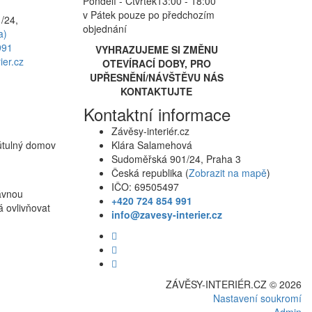
Pondělí - Čtvrtek
13:00 - 18:00
v Pátek pouze po předchozím
/24,
objednání
a)
991
VYHRAZUJEME SI ZMĚNU
ier.cz
OTEVÍRACÍ DOBY, PRO
UPŘESNĚNÍ/NÁVŠTĚVU NÁS
KONTAKTUJTE
Kontaktní informace
Závěsy-interiér.cz
 útulný domov
Klára Salamehová
Sudoměřská 901/24, Praha 3
Česká republika (
Zobrazit na mapě
)
IČO: 69505497
rávnou
+420 724 854 991
á ovlivňovat
info@zavesy-interier.cz
ZÁVĚSY-INTERIÉR.CZ © 2026
Nastavení soukromí