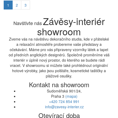
1
2
3
Závěsy-interiér
Navštivte nás
showroom
Zveme vás na návštěvu dekoračního studia, kde v přátelské
a relaxační atmosféře probereme vaše představy a
očekávání. Máme pro vás připraveny vzorníky látek a tapet
od předních anglických designérů. Společně proměníme váš
interiér v úplně nový prostor, do kterého se budete rádi
vracet. V showroomu si můžete také prohlédnout originální
hotové výrobky, jako jsou polštáře, kosmetické taštičky a
plážové osušky.
Kontakt na showroom
Sudoměřská 901/24,
Praha 3
(mapa)
+420 724 854 991
info@zavesy-interier.cz
Otevírací doba