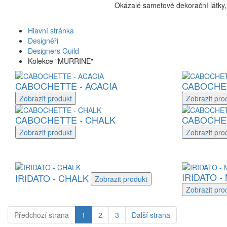
Okázalé sametové dekorační látky, 
Hlavní stránka
Designéři
Designers Guild
Kolekce "MURRINE"
CABOCHETTE - ACACIA
CABOCHET
Zobrazit
produkt
Zobrazit
pro
CABOCHETTE - CHALK
CABOCHET
Zobrazit
produkt
Zobrazit
pro
IRIDATO -
IRIDATO - CHALK
Zobrazit
produkt
Zobrazit
pro
Předchozí
strana
1
2
3
Další
strana