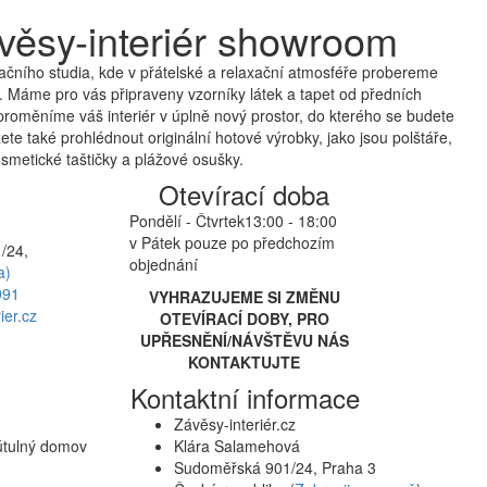
věsy-interiér showroom
čního studia, kde v přátelské a relaxační atmosféře probereme
 Máme pro vás připraveny vzorníky látek a tapet od předních
proměníme váš interiér v úplně nový prostor, do kterého se budete
te také prohlédnout originální hotové výrobky, jako jsou polštáře,
smetické taštičky a plážové osušky.
Otevírací doba
Pondělí - Čtvrtek
13:00 - 18:00
v Pátek pouze po předchozím
/24,
objednání
a)
991
VYHRAZUJEME SI ZMĚNU
ier.cz
OTEVÍRACÍ DOBY, PRO
UPŘESNĚNÍ/NÁVŠTĚVU NÁS
KONTAKTUJTE
Kontaktní informace
Závěsy-interiér.cz
 útulný domov
Klára Salamehová
Sudoměřská 901/24, Praha 3