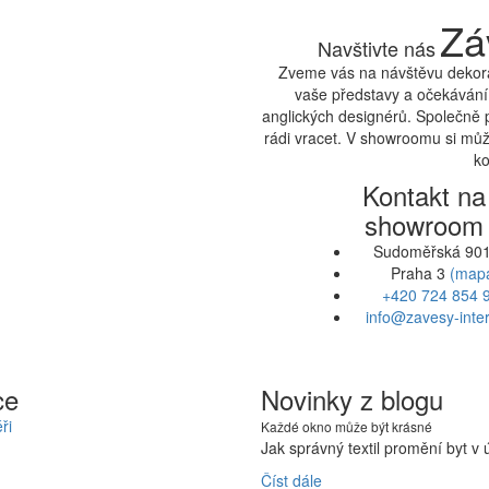
Zá
Navštivte nás
Zveme vás na návštěvu dekora
vaše představy a očekávání.
anglických designérů. Společně 
rádi vracet. V showroomu si může
ko
Kontakt na
showroom
Sudoměřská 901
Praha 3
(map
+420 724 854 
info@zavesy-inter
ce
Novinky z blogu
ři
Každé okno může být krásné
Jak správný textil promění byt v
Číst dále