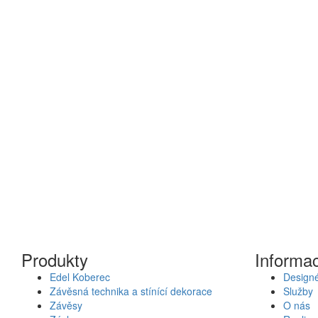
Produkty
Informa
Edel Koberec
Designé
Závěsná technika a stínící dekorace
Služby
Závěsy
O nás