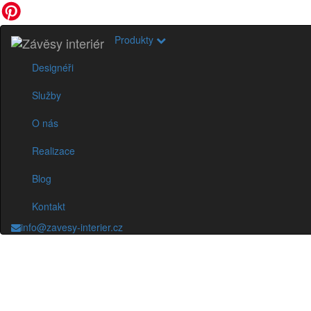
Produkty
Designéři
Služby
O nás
Realizace
Blog
Kontakt
info@zavesy-interier.cz