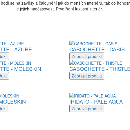
hodí se na závěsy a čalounění jak do menších interiérů, tak do honos
je jejich nadčasovost. Prvotřídní luxusní interiér.
TE - AZURE
CABOCHETTE - CASIS
dukt
Zobrazit
produkt
TE - MOLESKIN
CABOCHETTE - THISTL
dukt
Zobrazit
produkt
 MOLESKIN
IRIDATO - PALE AQUA
dukt
Zobrazit
produkt