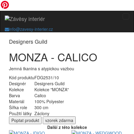
info@zavesy-interier.cz
Designers Guild
MONZA - CALICO
Jemná tkanina s atypickou vazbou
Kód produktu
FDG2531/10
Designér
Designers Guild
Kolekce
Kolekce "MONZA"
Barva
Calico
Materiál
100% Polyester
Šířka role
300 cm
Použití látky
Záclony
Poptat
produkt
vzorek zdarma
Další z této kolekce