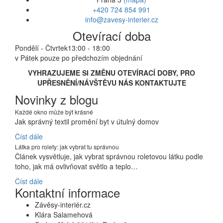
+420 724 854 991
info@zavesy-interier.cz
Otevírací doba
Pondělí - Čtvrtek
13:00 - 18:00
v Pátek pouze po předchozím objednání
VYHRAZUJEME SI ZMĚNU OTEVÍRACÍ DOBY, PRO
UPŘESNĚNÍ/NÁVŠTĚVU NÁS KONTAKTUJTE
Novinky z blogu
Každé okno může být krásné
Jak správný textil promění byt v útulný domov
Číst dále
Látka pro rolety: jak vybrat tu správnou
Článek vysvětluje, jak vybrat správnou roletovou látku podle
toho, jak má ovlivňovat světlo a teplo…
Číst dále
Kontaktní informace
Závěsy-interiér.cz
Klára Salamehová