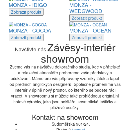
MONZA - IDIGO
MONZA -
WEDGWOOD
Zobrazit
produkt
Zobrazit
produkt
MONZA - COCOA
MONZA - OCEAN
Zobrazit
produkt
Zobrazit
produkt
Závěsy-interiér
Navštivte nás
showroom
Zveme vás na návštěvu dekoračního studia, kde v přátelské
a relaxační atmosféře probereme vaše představy a
očekávání. Máme pro vás připraveny vzorníky látek a tapet
od předních anglických designérů. Společně proměníme váš
interiér v úplně nový prostor, do kterého se budete rádi
vracet. V showroomu si můžete také prohlédnout originální
hotové výrobky, jako jsou polštáře, kosmetické taštičky a
plážové osušky.
Kontakt na showroom
Sudoměřská 901/24,
Praha 3
(mapa)