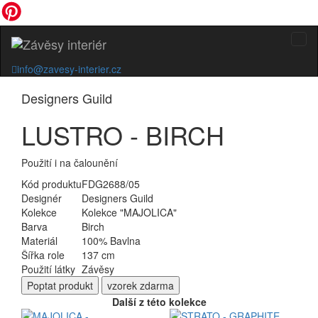
info@zavesy-interier.cz
Designers Guild
LUSTRO - BIRCH
Použití i na čalounění
Kód produktu
FDG2688/05
Designér
Designers Guild
Kolekce
Kolekce "MAJOLICA"
Barva
Birch
Materiál
100% Bavlna
Šířka role
137 cm
Použití látky
Závěsy
Poptat
produkt
vzorek zdarma
Další z této kolekce