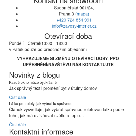
Kontakt na showroom
Sudoměřská 901/24,
Praha 3
(mapa)
+420 724 854 991
info@zavesy-interier.cz
Otevírací doba
Pondělí - Čtvrtek
13:00 - 18:00
v Pátek pouze po předchozím objednání
VYHRAZUJEME SI ZMĚNU OTEVÍRACÍ DOBY, PRO
UPŘESNĚNÍ/NÁVŠTĚVU NÁS KONTAKTUJTE
Novinky z blogu
Každé okno může být krásné
Jak správný textil promění byt v útulný domov
Číst dále
Látka pro rolety: jak vybrat tu správnou
Článek vysvětluje, jak vybrat správnou roletovou látku podle
toho, jak má ovlivňovat světlo a teplo…
Číst dále
Kontaktní informace