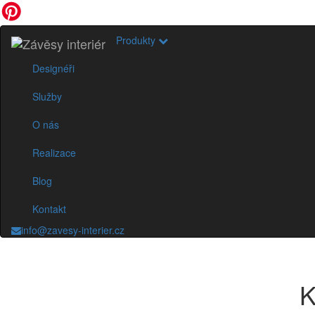
Produkty
Designéři
Služby
O nás
Realizace
Blog
Kontakt
info@zavesy-interier.cz
K