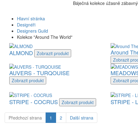
Báječná kolekce úžasně zábavných
Hlavní stránka
Designéři
Designers Guild
Kolekce "Around The World"
Around The
ALMOND
Zobrazit
produkt
Zobrazit
pro
AUVERS - TURQOUISE
MEADOWS
Zobrazit
produkt
Zobrazit
pro
STRIPE - COCRUS
STRIPE - 
Zobrazit
produkt
Předchozí
strana
1
2
Další
strana