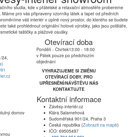
čního studia, kde v přátelské a relaxační atmosféře probereme
 Máme pro vás připraveny vzorníky látek a tapet od předních
proměníme váš interiér v úplně nový prostor, do kterého se budete
te také prohlédnout originální hotové výrobky, jako jsou polštáře,
smetické taštičky a plážové osušky.
Otevírací doba
Pondělí - Čtvrtek
13:00 - 18:00
v Pátek pouze po předchozím
/24,
objednání
a)
991
VYHRAZUJEME SI ZMĚNU
ier.cz
OTEVÍRACÍ DOBY, PRO
UPŘESNĚNÍ/NÁVŠTĚVU NÁS
KONTAKTUJTE
Kontaktní informace
Závěsy-interiér.cz
 útulný domov
Klára Salamehová
Sudoměřská 901/24, Praha 3
Česká republika (
Zobrazit na mapě
)
IČO: 69505497
rávnou