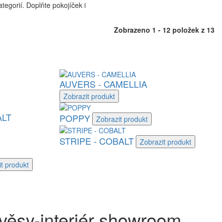
egorií. Doplňte pokojíček i
Zobrazeno 1 - 12 položek z 13
AUVERS - CAMELLIA
Zobrazit
produkt
LT
POPPY
Zobrazit
produkt
STRIPE - COBALT
Zobrazit
produkt
it
produkt
věsy-interiér showroom