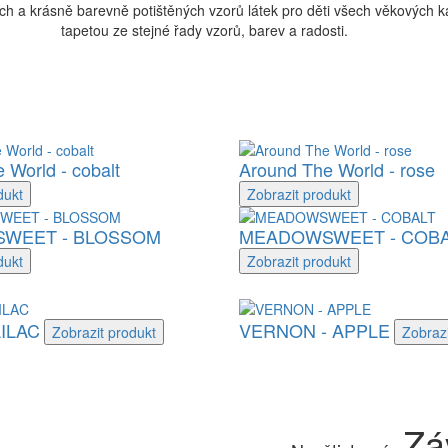
 a krásně barevně potištěných vzorů látek pro děti všech věkových kat
tapetou ze stejné řady vzorů, barev a radosti.
 World - cobalt
Around The World - rose
dukt
Zobrazit
produkt
WEET - BLOSSOM
MEADOWSWEET - COBA
dukt
Zobrazit
produkt
LILAC
VERNON - APPLE
Zobrazit
produkt
Zobraz
Zá