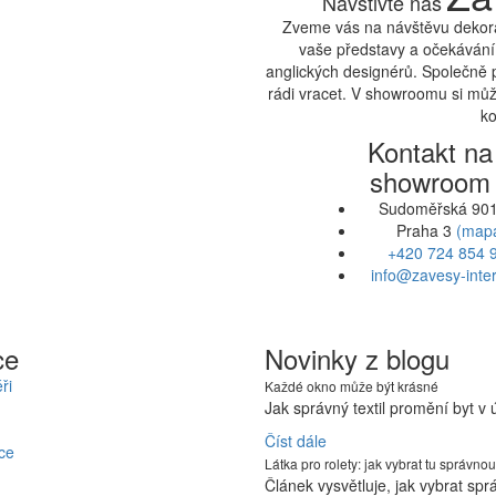
Navštivte nás
Zveme vás na návštěvu dekora
vaše představy a očekávání.
anglických designérů. Společně 
rádi vracet. V showroomu si může
ko
Kontakt na
showroom
Sudoměřská 901
Praha 3
(map
+420 724 854 
info@zavesy-inter
ce
Novinky z blogu
ři
Každé okno může být krásné
Jak správný textil promění byt v
Číst dále
ce
Látka pro rolety: jak vybrat tu správnou
Článek vysvětluje, jak vybrat sp