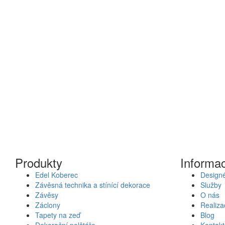
Produkty
Informa
Edel Koberec
Designé
Závěsná technika a stínící dekorace
Služby
Závěsy
O nás
Záclony
Realiza
Tapety na zeď
Blog