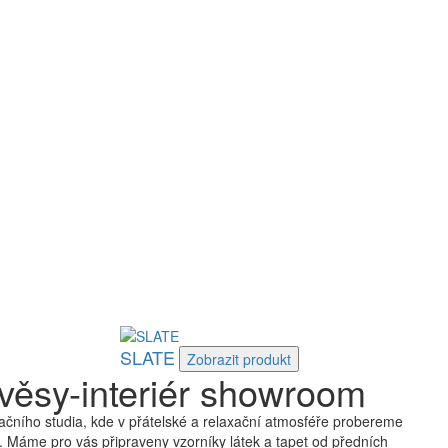
SLATE
Zobrazit
produkt
věsy-interiér showroom
čního studia, kde v přátelské a relaxační atmosféře probereme
 Máme pro vás připraveny vzorníky látek a tapet od předních