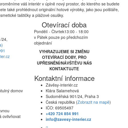
proměníme váš interiér v úplně nový prostor, do kterého se budete
te také prohlédnout originální hotové výrobky, jako jsou polštáře,
smetické taštičky a plážové osušky.
Otevírací doba
Pondělí - Čtvrtek
13:00 - 18:00
v Pátek pouze po předchozím
/24,
objednání
a)
991
VYHRAZUJEME SI ZMĚNU
ier.cz
OTEVÍRACÍ DOBY, PRO
UPŘESNĚNÍ/NÁVŠTĚVU NÁS
KONTAKTUJTE
Kontaktní informace
Závěsy-interiér.cz
 útulný domov
Klára Salamehová
Sudoměřská 901/24, Praha 3
Česká republika (
Zobrazit na mapě
)
IČO: 69505497
rávnou
+420 724 854 991
á ovlivňovat
info@zavesy-interier.cz