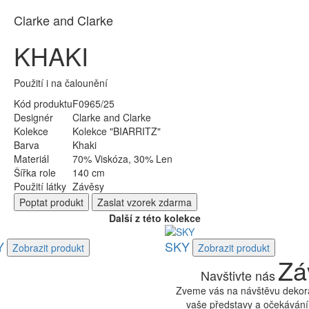
Clarke and Clarke
KHAKI
Použití i na čalounění
Kód produktu
F0965/25
Designér
Clarke and Clarke
Kolekce
Kolekce "BIARRITZ"
Barva
Khaki
Materiál
70% Viskóza, 30% Len
Šířka role
140 cm
Použití látky
Závěsy
Poptat
produkt
Zaslat
vzorek zdarma
Další z této kolekce
Y
SKY
Zobrazit
produkt
Zobrazit
produkt
Zá
Navštivte nás
Zveme vás na návštěvu dekora
vaše představy a očekávání.