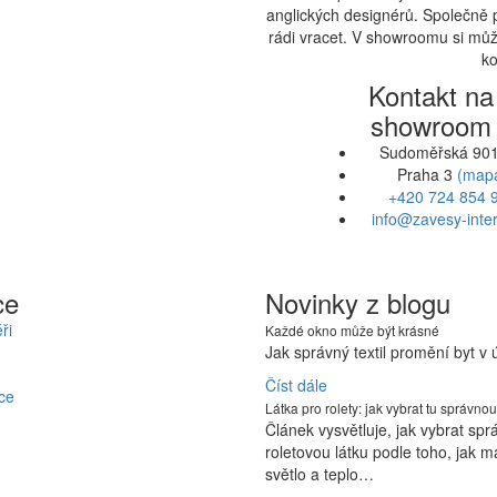
anglických designérů. Společně 
rádi vracet. V showroomu si může
ko
Kontakt na
showroom
Sudoměřská 901
Praha 3
(map
+420 724 854 
info@zavesy-inter
ce
Novinky z blogu
ři
Každé okno může být krásné
Jak správný textil promění byt v
Číst dále
ce
Látka pro rolety: jak vybrat tu správnou
Článek vysvětluje, jak vybrat sp
roletovou látku podle toho, jak m
světlo a teplo…