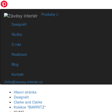
Produkty
Designéři
Služby
O nás
Realizace
Blog
Kontakt
info@zavesy-interier.cz
Hlavní stránka
Designéři
Clarke and Clarke
Kolekce "BIARRITZ"