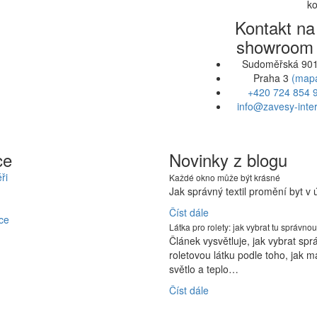
ko
Kontakt na
showroom
Sudoměřská 901
Praha 3
(map
+420 724 854 
info@zavesy-inter
ce
Novinky z blogu
ři
Každé okno může být krásné
Jak správný textil promění byt v
Číst dále
ce
Látka pro rolety: jak vybrat tu správnou
Článek vysvětluje, jak vybrat sp
roletovou látku podle toho, jak m
světlo a teplo…
Číst dále