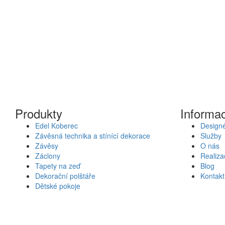
Produkty
Informa
Edel Koberec
Designé
Závěsná technika a stínící dekorace
Služby
Závěsy
O nás
Záclony
Realiza
Tapety na zeď
Blog
Dekorační polštáře
Kontakt
Dětské pokoje