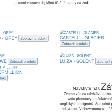
Luxusní vliesové digitálně tištěné tapety na zeď.
CASTELLI - GLACIER
 - GREY
Zobrazit
produkt
Zobrazit
produkt
OVE
LUIZA - SOLENT
Zobrazit
produkt
Zobrazit
ERMILLION
dukt
Zá
Navštivte nás
Zveme vás na návštěvu dekora
vaše představy a očekávání.
anglických designérů. Společně 
rádi vracet. V showroomu si může