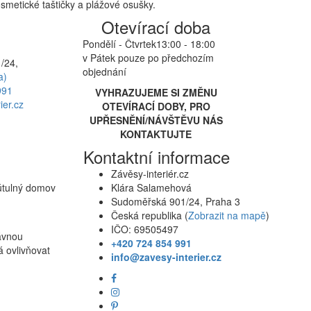
smetické taštičky a plážové osušky.
Otevírací doba
Pondělí - Čtvrtek
13:00 - 18:00
v Pátek pouze po předchozím
/24,
objednání
a)
991
VYHRAZUJEME SI ZMĚNU
ier.cz
OTEVÍRACÍ DOBY, PRO
UPŘESNĚNÍ/NÁVŠTĚVU NÁS
KONTAKTUJTE
Kontaktní informace
Závěsy-interiér.cz
 útulný domov
Klára Salamehová
Sudoměřská 901/24, Praha 3
Česká republika (
Zobrazit na mapě
)
IČO: 69505497
rávnou
+420 724 854 991
á ovlivňovat
info@zavesy-interier.cz