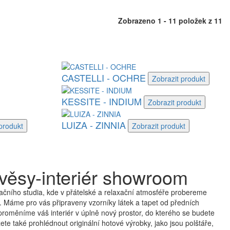
Zobrazeno 1 - 11 položek z 11
CASTELLI - OCHRE
Zobrazit
produkt
KESSITE - INDIUM
Zobrazit
produkt
LUIZA - ZINNIA
produkt
Zobrazit
produkt
věsy-interiér showroom
čního studia, kde v přátelské a relaxační atmosféře probereme
 Máme pro vás připraveny vzorníky látek a tapet od předních
proměníme váš interiér v úplně nový prostor, do kterého se budete
te také prohlédnout originální hotové výrobky, jako jsou polštáře,