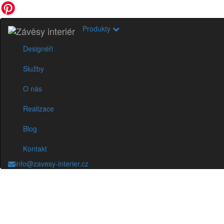
Produkty
Designéři
Služby
O nás
Realizace
Blog
Kontakt
info@zavesy-interier.cz