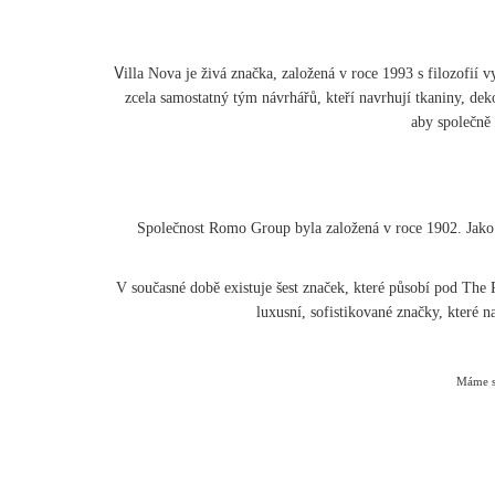
V
illa Nova je živá značka, založená v roce 1993 s filozofií
zcela samostatný tým návrhářů, kteří navrhují tkaniny, de
aby společně 
Společnost Romo Group byla založená v roce 1902. Jako r
V současné době existuje šest značek, které působí pod The
luxusní, sofistikované značky, které n
Máme sk