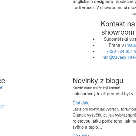
anglických designérů. Společně 
rádi vracet. V showroomu si může
ko
Kontakt na
showroom
Sudoměřská 901
Praha 3
(map
+420 724 854 
info@zavesy-inter
ce
Novinky z blogu
ři
Každé okno může být krásné
Jak správný textil promění byt v
Číst dále
ce
Látka pro rolety: jak vybrat tu správnou
Článek vysvětluje, jak vybrat sp
roletovou látku podle toho, jak m
světlo a teplo…