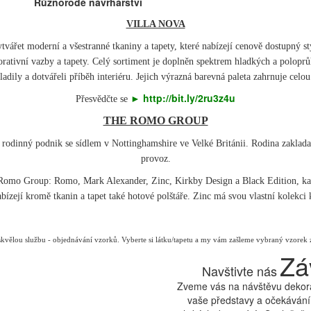
Různorodé návrhářství
VILLA NOVA
 vytvářet moderní a všestranné tkaniny a tapety, které nabízejí cenově dostupn
korativní vazby a tapety. Celý sortiment je doplněn spektrem hladkých a polopr
ladily a dotvářeli příběh interiéru. Jejich výrazná barevná paleta zahrnuje celou
http://bit.ly/2ru3z4u
Přesvědčte se
►
THE ROMO GROUP
odinný podnik se sídlem v Nottinghamshire ve Velké Británii. Rodina zakladatel
provoz.
 Romo Group: Romo, Mark Alexander, Zinc, Kirkby Design a Black Edition, kaž
abízejí kromě tkanin a tapet také hotové polštáře. Zinc má svou vlastní kolekc
vělou službu - objednávání vzorků. Vyberte si látku/tapetu a my vám zašleme vybraný vzorek
Zá
Navštivte nás
Zveme vás na návštěvu dekora
vaše představy a očekávání.