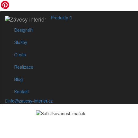
Produkty
Designéři
Služby
O nás
Realizace
Blog
Kontakt
info@zavesy-interier.cz