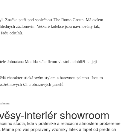
ý styl. Značka patří pod společnost The Romo Group. Má ovšem
ůhledných záclonovin. Veškeré kolekce jsou navrhovány tak,
 řadu odstínů.
e Johnatana Moulda stále firmu vlastní a dohlíží na její
dá charakteristická svým stylem a barevnou paletou. Jsou to
i kožešinových šál a obrazových panelů.
 zdarma.
věsy-interiér showroom
čního studia, kde v přátelské a relaxační atmosféře probereme
 Máme pro vás připraveny vzorníky látek a tapet od předních