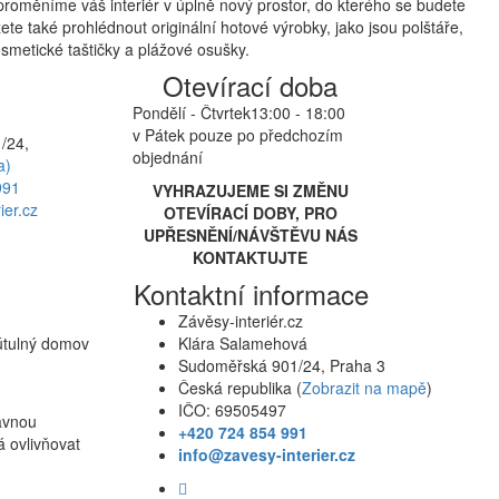
proměníme váš interiér v úplně nový prostor, do kterého se budete
te také prohlédnout originální hotové výrobky, jako jsou polštáře,
smetické taštičky a plážové osušky.
Otevírací doba
Pondělí - Čtvrtek
13:00 - 18:00
v Pátek pouze po předchozím
/24,
objednání
a)
991
VYHRAZUJEME SI ZMĚNU
ier.cz
OTEVÍRACÍ DOBY, PRO
UPŘESNĚNÍ/NÁVŠTĚVU NÁS
KONTAKTUJTE
Kontaktní informace
Závěsy-interiér.cz
 útulný domov
Klára Salamehová
Sudoměřská 901/24, Praha 3
Česká republika (
Zobrazit na mapě
)
IČO: 69505497
rávnou
+420 724 854 991
á ovlivňovat
info@zavesy-interier.cz