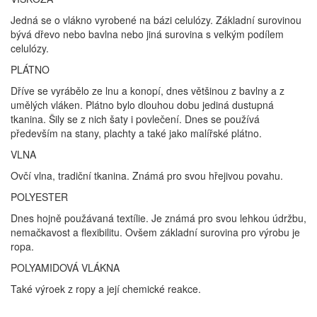
Jedná se o vlákno vyrobené na bázi celulózy. Základní surovinou
bývá dřevo nebo bavlna nebo jiná surovina s velkým podílem
celulózy.
PLÁTNO
Dříve se vyrábělo ze lnu a konopí, dnes většinou z bavlny a z
umělých vláken. Plátno bylo dlouhou dobu jediná dustupná
tkanina. Šily se z nich šaty i povlečení. Dnes se používá
především na stany, plachty a také jako malířské plátno.
VLNA
Ovčí vlna, tradiční tkanina. Známá pro svou hřejivou povahu.
POLYESTER
Dnes hojně použávaná textílie. Je známá pro svou lehkou údržbu,
nemačkavost a flexibilitu. Ovšem základní surovina pro výrobu je
ropa.
POLYAMIDOVÁ VLÁKNA
Také výroek z ropy a její chemické reakce.