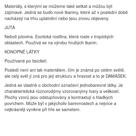
Materiály, s kterými se můžeme také setkat a můžou být
zajímavé. Jedná se buďo nové tkaniny, které až v poslední době
nacházejí na trhu uplatnění nebo jsou znovu objeveny.
JUTA
Neboli jutovina. Exotická rostlina, která roste v tropických
oblastech. Používá se na výrobu hrubých tkanin.
KONOPNÉ LÁTKY
Používané po tisíciletí.
Posledí není ani tak materiálem, čím je známá po celém světě,
ale celý svět jí zná pro její strukturu a hravost a to je DAMAŠEK.
Jedná se vlastně o obchodní označení jednobarevné látky. Je
charakteristická různorodýmy vzorovanýmy tvary a velikostí.
Plochy vzorů jsou odstupňovány a kontrastují s hladkých
povrchem. Může být v jakýcholiv barevnostech a nejvíce a
nejkrásněji vynikne při hře se sametem.