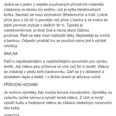
Jedná se o jeden z nejdéle používaných přírodních materiálů
získávaný ze stonku lnu setého, což je kytka bleděmodrých
kvítků. Nachází se mezi východním Středomořím a Indií. Lněné
příze jsou o 20-30 % pevnější než příze z bavlny a za mokra se
jejich pevnost zvyšuje o dalších 30 %. Typická je
nestejnoměrnost, je dosti živá a nemá skoro žádnou
pružnost. Řadí se také mezi nejdražší látky. Nejčastějsi se míchá
s bavlnou. Odpadní produkt lnu se používá mimo jiné k výrobě
celulózy.
BAVLNA
Patří k nejzákladnějším a nejdůležitějším surovinám pro výrobu
textilií. Její vlákna jsou přítomna ve více než 50 % textilií. Vlákna
se získávají z plodu keře bavlnovníku. Daří se ji v oblastech s
dostatkem tepla a deště. I v těchto dnech je sklízena ručně.
PŘÍRODNÍ HEDVABÍ
Je tvořeno výměšky žláz motýla boruce morušového. Výměšky na
vzduchu rychle tuhnou a vytváří tenké vlákno. Z nich si motýl
vytváří kuklu a hedbávné vlákno se získává následným rozvinutím
této kukly.
VISKÓZA