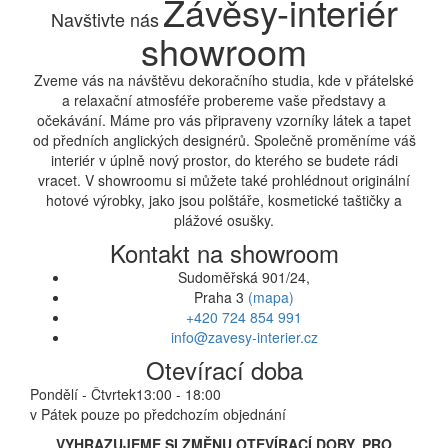
Závěsy-interiér
Navštivte nás
showroom
Zveme vás na návštěvu dekoračního studia, kde v přátelské
a relaxační atmosféře probereme vaše představy a
očekávání. Máme pro vás připraveny vzorníky látek a tapet
od předních anglických designérů. Společně proměníme váš
interiér v úplně nový prostor, do kterého se budete rádi
vracet. V showroomu si můžete také prohlédnout originální
hotové výrobky, jako jsou polštáře, kosmetické taštičky a
plážové osušky.
Kontakt na showroom
Sudoměřská 901/24,
Praha 3
(mapa)
+420 724 854 991
info@zavesy-interier.cz
Otevírací doba
Pondělí - Čtvrtek
13:00 - 18:00
v Pátek pouze po předchozím objednání
VYHRAZUJEME SI ZMĚNU OTEVÍRACÍ DOBY, PRO