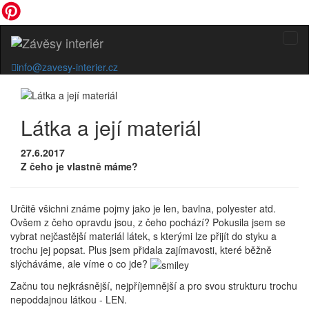
info@zavesy-interier.cz
Látka a její materiál
27.6.2017
Z čeho je vlastně máme?
Určitě všichni známe pojmy jako je len, bavlna, polyester atd.
Ovšem z čeho opravdu jsou, z čeho pochází? Pokusila jsem se
vybrat nejčastější materiál látek, s kterými lze přijít do styku a
trochu jej popsat. Plus jsem přidala zajímavosti, které běžně
slýcháváme, ale víme o co jde?
Začnu tou nejkrásnější, nejpříjemnější a pro svou strukturu trochu
nepoddajnou látkou - LEN.