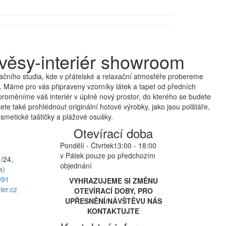
věsy-interiér showroom
čního studia, kde v přátelské a relaxační atmosféře probereme
 Máme pro vás připraveny vzorníky látek a tapet od předních
proměníme váš interiér v úplně nový prostor, do kterého se budete
te také prohlédnout originální hotové výrobky, jako jsou polštáře,
smetické taštičky a plážové osušky.
Otevírací doba
Pondělí - Čtvrtek
13:00 - 18:00
v Pátek pouze po předchozím
/24,
objednání
a)
991
VYHRAZUJEME SI ZMĚNU
ier.cz
OTEVÍRACÍ DOBY, PRO
UPŘESNĚNÍ/NÁVŠTĚVU NÁS
KONTAKTUJTE