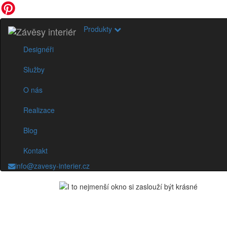
Produkty
Designéři
Služby
O nás
Realizace
Blog
Kontakt
info@zavesy-interier.cz