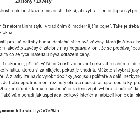
Záclony / Závěsy
st a útulnost každé místnosti. Jak si, ale vybrat ten nejlepší styl pro
m či neformálním stylu, v tradičním či modernějším pojetí. Také je třeba 
 z okna.
tli pro mé potřeby budou dostačující hotové závěsy, které jistě jsou 
em takovéto závěsy či záclony mají negativa v tom, že se prodávají pou
alita co se týče materiálu bývá odrazem ceny.
nní dekorace, přináší větší možnosti zachování celkového schéma místn
liv látku, kterou si zamilujete, pokud je vhodná. Můžete si vybrat jak
 A z látky lze navíc vyrobit doplňky jako jsou polštáře a další nezbytno
í. Je třeba opratrně měřit rozměry okna a následnou spotřebu látky, pr
užbu zaměření zdarma a následné poradenství při výběru té nejlepší látky,
. Také vám poradí jak uspořádat celkový interiér a nabízejí kompletní 
➡️➡️➡️
http://bit.ly/2v7eMJn