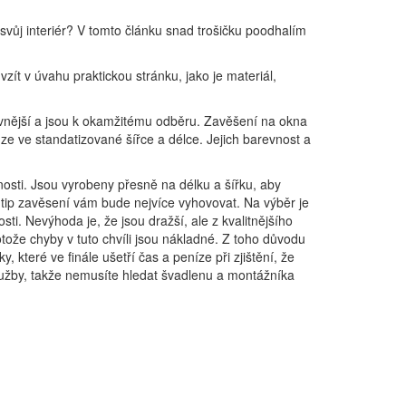
 svůj interiér? V tomto článku snad trošičku poodhalím
vzít v úvahu praktickou stránku, jako je materiál,
levnější a jsou k okamžitému odběru. Zavěšení na okna
ze ve standatizované šířce a délce. Jejich barevnost a
osti. Jsou vyrobeny přesně na délku a šířku, aby
ý tip zavěsení vám bude nejvíce vyhovovat. Na výběr je
sti. Nevýhoda je, že jsou dražší, ale z kvalitnějšího
otože chyby v tuto chvíli jsou nákladné. Z toho důvodu
 které ve finále ušetří čas a peníze při zjištění, že
služby, takže nemusíte hledat švadlenu a montážníka