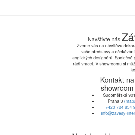
Zá
Navštivte nás
Zveme vás na návštěvu dekora
vaše představy a očekávání.
anglických designérů. Společně 
rádi vracet. V showroomu si může
ko
Kontakt na
showroom
Sudoměřská 901
Praha 3
(map
+420 724 854 
info@zavesy-inter