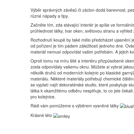
Výběr správných závěsů či záclon dodá barevnost, pestro
různé nápady a tipy.
Začněte tím, zda stávající interiér je spíše ve formální
průhlednost látky, tvar oken, světovou stranu a výhled
Rozhodnutí koupě by také mělo předcházet ujasnění jes
od pořízení je tím pádem záležitostí jednoho dne. Ovš
materiál nemusí odpovídat vašim potřebám. A jejich kv
Oproti tomu na míru šité a interiéru přizpůsobené oke
zcela odpovídaly vašemu oknu. Můžete si vybrat jakouko
několik druhů od moderních kolejnic po klasické garnýže.
materiálu. Některé materiály potřebují chemické čištěn
se vyplatí najít dekoratérské studio, které poskytuje sl
látka k okamžitému odběru nesplňuje, to co jste čekali
pro kolejnice.
Rádi vám pomůžeme s výběrem vysněné látky
Krásné léto